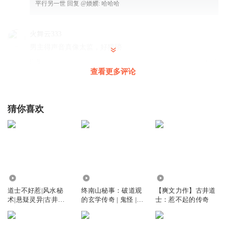
平行另一世
回复 @
媆嬽
:
哈哈哈
火舞云333
男主得声音真像太监，好猥琐
回复
2025-06-27
1
查看更多评论
听友541621008
吹的挺牛逼！其实手段挺一般的
猜你喜欢
回复
2025-05-05
1
啦啦啦_Guns
都快300多岁的老妖怪了，还少年
回复
2021-04-22
0
11.04万
28.42万
26.69万
靈魂音樂
回复 @
啦啦啦_Guns
:
作者上一集說731部隊來人一百多，
道士不好惹|风水秘
终南山秘事：破道观
【爽文力作】古井道
這集就說二百萬多人😆
术|悬疑灵异|古井观
的玄学传奇 | 鬼怪 |
士：惹不起的传奇
传奇
异能 | 免费有声小说 |
古井观传奇