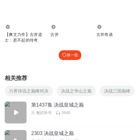
s88kxzpf4iimheciy55j
渡劫期的就像是打手一样，没得啥子份量
回复
2021-12-20
1
44.32万
7570
1283
【爽文力作】古井道
古井
古井奇谈
呀丫520
士：惹不起的传奇
头一次听说皇上让位，看着让自己儿女和臣民互相撕逼的皇
上，跟他妈看电影一样。
换一批
回复
2021-09-06
1
小毛毛宝贝
相关推荐
就是一个傻逼
六界传说之巅峰对决
决战之华山之巅
决战三国巅峰
回复
2024-06-04
0
第1437集 决战皇城之巅
杰_vf4
酷匠听书
2640
沙发
回复
2024-04-09
0
2303 决战皇城之巅
听友209391561