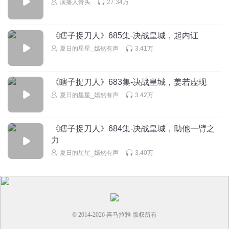
演播人骨头
27.34万
好
回复
2023-09-27
0
《瞎子捉刀人》685集-决战皇城，起内讧
夏日的星星_嫣然有声
3.41万
你___猜
回复
2022-11-20
0
《瞎子捉刀人》683集-决战皇城，姜若虚现
夏日的星星_嫣然有声
3.42万
《瞎子捉刀人》684集-决战皇城，助他一臂之
力
夏日的星星_嫣然有声
3.40万
© 2014-
2026
喜马拉雅 版权所有