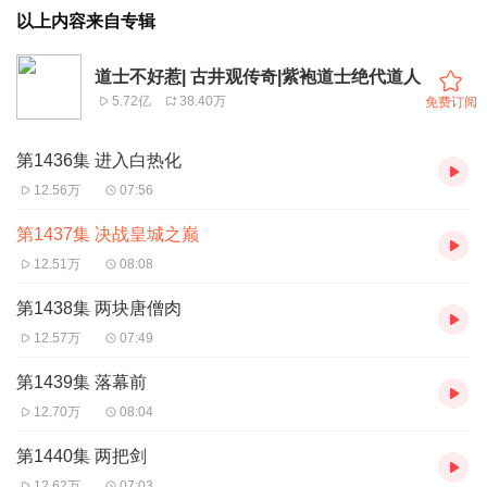
以上内容来自专辑
道士不好惹| 古井观传奇|紫袍道士绝代道人
5.72亿
38.40万
免费订阅
第1436集 进入白热化
12.56万
07:56
第1437集 决战皇城之巅
12.51万
08:08
第1438集 两块唐僧肉
12.57万
07:49
第1439集 落幕前
12.70万
08:04
第1440集 两把剑
12.62万
07:03