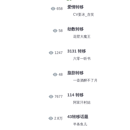
爱情转移
658
CV姜冰_含笑
劫数转移
58
花臂大魔王
3131 转移
1247
六零一听书
脂肪转移
48
一壶酒醉不了月
114 转移
7677
阿富汗村姑
43转移话题
2.8万
半条鱼儿