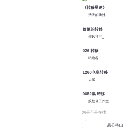
《转移星途》
活泼的狒狒
价值的转移
椰风可可_
026 转移
咕噜谷
1260仓皇转移
大斌
0652集 转移
姣姣兮工作室
您是不是在找：
愚公移山