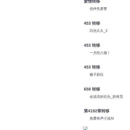
爱情转移
伯仲失萧曹
453 转移
闪光久久_ii
453 转移
一天吃八顿丨
453 转移
猴子剧社
658 转移
会说话的石头_剧有范
第4192章转移
免费有声小说AI