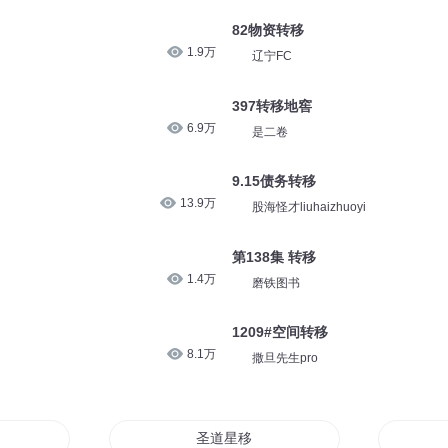
82物资转移
1.9万
辽宁FC
397转移地窖
6.9万
是二卷
9.15债务转移
13.9万
股海怪才liuhaizhuoyi
第138集 转移
1.4万
磨铁图书
1209#空间转移
8.1万
撒旦先生pro
圣道星移