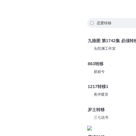
恋爱转移
九狼图 第1742集 必须
头陀渊工作室
863转移
姣姣兮
1217转移1
夜伴暖音
岁土转移
三七说书