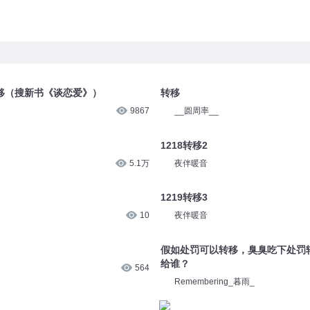
转移（搜新书《谈恋爱》）
转移
9867
__圆周率__
1218转移2
5.1万
夜伴暖音
1219转移3
10
夜伴暖音
假如处罚可以转移，臭臭吃下处罚
给谁？
564
Remembering_暮雨_