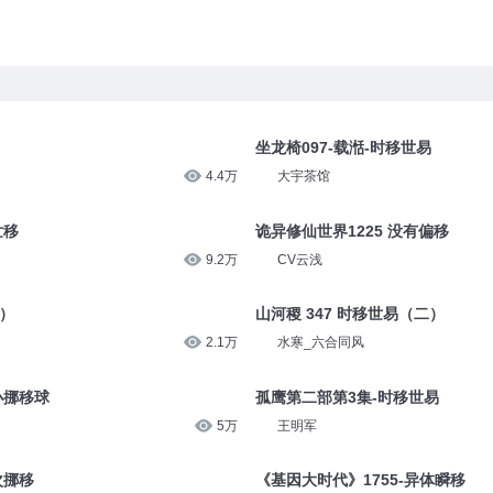
坐龙椅097-载湉-时移世易
4.4万
大宇茶馆
世移
诡异修仙世界1225 没有偏移
9.2万
CV云浅
一）
山河稷 347 时移世易（二）
2.1万
水寒_六合同风
小挪移球
孤鹰第二部第3集-时移世易
5万
王明军
次挪移
《基因大时代》1755-异体瞬移