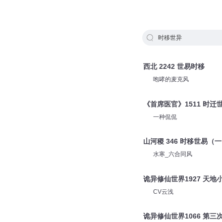
时移世异
西北 2242 世易时移
咆哮的麦克风
《首席医官》1511 时迁
一种侃侃
山河稷 346 时移世易（
水寒_六合同风
诡异修仙世界1927 天地
CV云浅
诡异修仙世界1066 第三