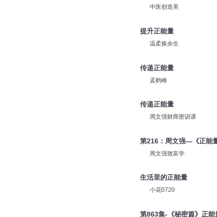
中医创造美
提升正能量
温柔换余生
传递正能量
孟鹤峰
传递正能量
周文强财商密训课
第216：周文强—《正能
周文强致富学
生活里的正能量
小花0720
第863集-《秘密篇》正