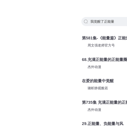
我觉醒了正能量
第581集-《能量篇》正
周文强老师官方号
68.充满正能量的正能量
杰外动漫
在爱的能量中觉醒
璐昕静观般若
第735集 充满正能量的正
杰外动漫
29.正能量、负能量与风