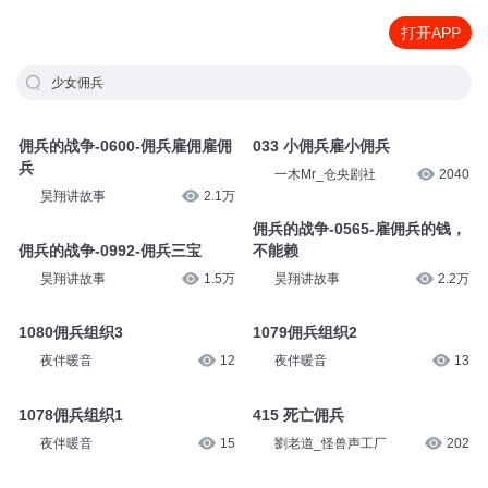
打开APP
少女佣兵
佣兵的战争-0600-佣兵雇佣雇佣
033 小佣兵雇小佣兵
兵
一木Mr_仓央剧社
2040
昊翔讲故事
2.1万
佣兵的战争-0565-雇佣兵的钱，
佣兵的战争-0992-佣兵三宝
不能赖
昊翔讲故事
1.5万
昊翔讲故事
2.2万
1080佣兵组织3
1079佣兵组织2
夜伴暖音
12
夜伴暖音
13
1078佣兵组织1
415 死亡佣兵
夜伴暖音
15
劉老道_怪兽声工厂
202