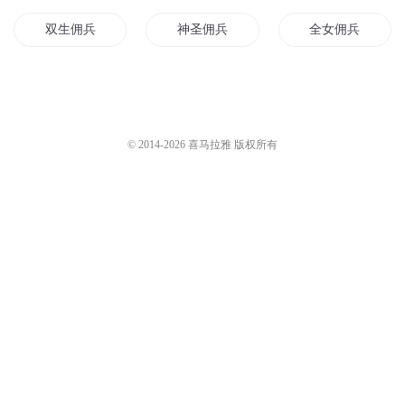
双生佣兵
神圣佣兵
全女佣兵
佣兵之子
佣兵统一天下
佣兵之异战
大佣兵记
战火佣兵
至尊佣兵王
© 2014-
2026
喜马拉雅 版权所有
末世之佣兵系统
佣兵自重
佣兵魔王
帝国佣兵
上古佣兵
我在异界当佣兵
超凡佣兵
佣兵之王者天下