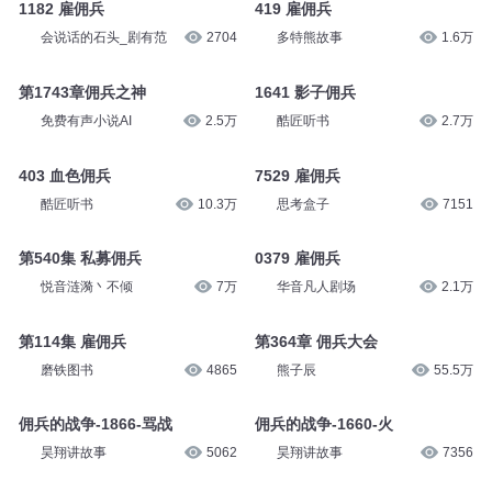
1182 雇佣兵
419 雇佣兵
会说话的石头_剧有范
2704
多特熊故事
1.6万
第1743章佣兵之神
1641 影子佣兵
免费有声小说AI
2.5万
酷匠听书
2.7万
403 血色佣兵
7529 雇佣兵
酷匠听书
10.3万
思考盒子
7151
第540集 私募佣兵
0379 雇佣兵
悦音涟漪丶不倾
7万
华音凡人剧场
2.1万
第114集 雇佣兵
第364章 佣兵大会
磨铁图书
4865
熊子辰
55.5万
佣兵的战争-1866-骂战
佣兵的战争-1660-火
昊翔讲故事
5062
昊翔讲故事
7356