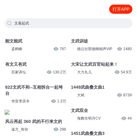
打开APP
文基起武
能文能武
文武训徒
孟鹤峰
787
德云社郭德纲相声VIP
1480
有文又有武
大宋让文武百官站起来！
百家讲坛
130.2万
大力丸儿
54.9万
822文武不和--互相拆台一起垮
1449武曲叠文曲1
台
大斌
8739
华音李庆丰
1.3万
文武双全
海舞生明月CV
44
风云再起 360 武的不行来文的
遠方_有你
298
1451武曲叠文曲3