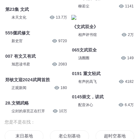
柳若尘
1141
第23集 文武
未天文化
13.7万
《文武双全》
555偃武修文
相声评书馆
2万
新史官
9720
065文武双全
007 有文又有武
汤圈圈
149
旭思读书君
2083
0191 重文轻武
郑钦文迎2024武网首胜
有声的高飞
4182
正观新闻
180
0145崇文，讲武
28.文韬武略
配音沐心
6.4万
尘封的扉页正在打开
10万
您是不是在找：
末日基地
老公别基动
超时空基地