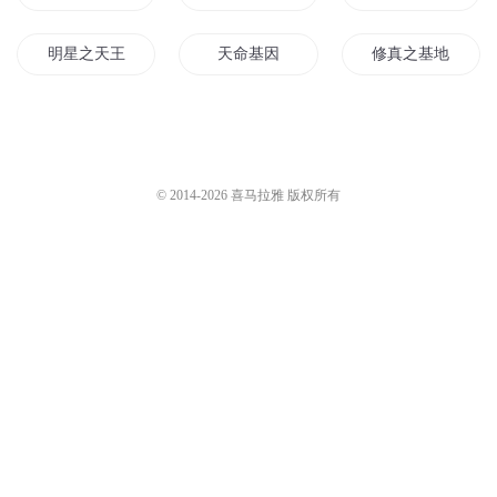
明星之天王基因
天命基因
修真之基地
上帝基金
神的基因
生还者基地
基因人之战
基因大时代
武神基因
© 2014-
2026
喜马拉雅 版权所有
转基因人
重生末世基地
古基因世界
超凡神基因
异界基地系统
末日之我有一个基
无尽基因
你好我是基德