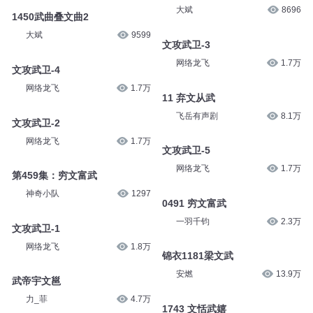
大斌
8696
1450武曲叠文曲2
大斌
9599
文攻武卫-3
网络龙飞
1.7万
文攻武卫-4
网络龙飞
1.7万
11 弃文从武
飞岳有声剧
8.1万
文攻武卫-2
网络龙飞
1.7万
文攻武卫-5
网络龙飞
1.7万
第459集：穷文富武
神奇小队
1297
0491 穷文富武
一羽千钧
2.3万
文攻武卫-1
网络龙飞
1.8万
锦衣1181梁文武
安燃
13.9万
武帝宇文邕
力_菲
4.7万
1743 文恬武嬉