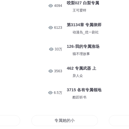
咬梨027 白梨专属
4094
王可爱咩
第3134章 专属律师
6123
动漫岛_优一剧社
126-我的专属渔场
33万
猫不理故事
462 专属武器 上
3563
异人众
3715 各有专属领地
6.5万
酷匠听书
专属她的小星星