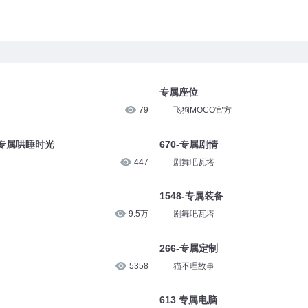
专属座位
79
飞狗MOCO官方
专属哄睡时光
670-专属剧情
447
剧舞吧瓦塔
1548-专属装备
9.5万
剧舞吧瓦塔
266-专属定制
5358
猫不理故事
613 专属电脑