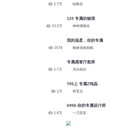
2.7万
咕噜谷
125 专属的秘境
23.5万
神奇喵喵谷
我的温柔，你的专属
2579
格林强效助眠
专属感冒疗愈师
1.7万
月白的白
705上 专属Z纯晶
1万
和宝兒
0456-你的专属设计师
1.6万
一刀苏苏