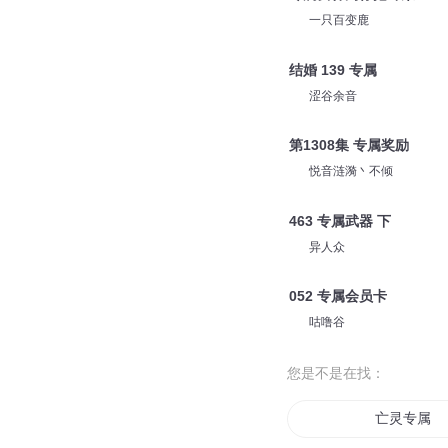
一只百变鹿
结婚 139 专属
涩谷余音
第1308集 专属奖励
悦音涟漪丶不倾
463 专属武器 下
异人众
052 专属会员卡
咕噜谷
您是不是在找：
亡灵专属