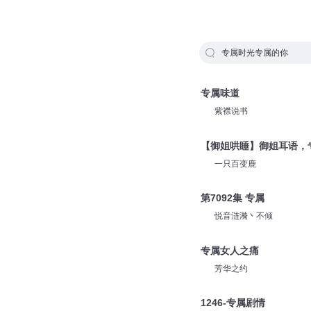
专属时光专属的你
专属味道
紫襟说书
【御姐哄睡】御姐耳语，
一只百变鹿
第7092集 专属
悦音涟漪丶不倾
专属女人之痛
芳华之约
1246-专属剧情