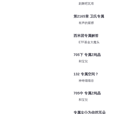
剧舞吧瓦塔
第2165章 卫氏专属
有声的紫襟
西米团专属解答
ETF基金大魔头
705下 专属Z纯晶
和宝兒
132 专属空间？
神奇喵喵谷
705中 专属Z纯晶
和宝兒
专属女仆为你挖耳朵