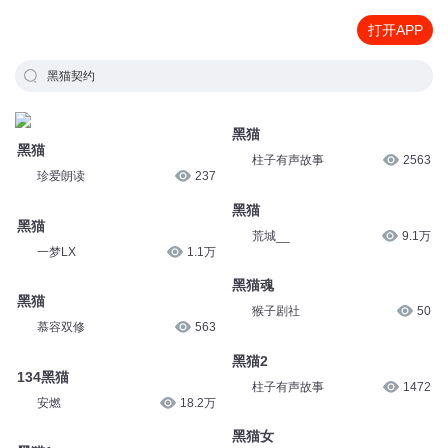
打开APP
黑猫契约
黑猫
黑猫
柱子有声故事
2563
珍爱朗读
237
黑猫
黑猫
荒城__
9.1万
一梦LX
1.1万
黑猫魂
黑猫
猴子剧社
50
慕容双修
563
黑猫2
134黑猫
柱子有声故事
1472
安燃
18.2万
黑猫女