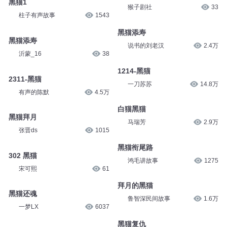
黑猫1
猴子剧社
33
柱子有声故事
1543
黑猫添寿
黑猫添寿
说书的刘老汉
2.4万
沂蒙_16
38
1214-黑猫
2311-黑猫
一刀苏苏
14.8万
有声的陈默
4.5万
白猫黑猫
黑猫拜月
马瑞芳
2.9万
张晋ds
1015
黑猫衔尾路
302 黑猫
鸿毛讲故事
1275
宋可熙
61
拜月的黑猫
黑猫还魂
鲁智深民间故事
1.6万
一梦LX
6037
黑猫复仇