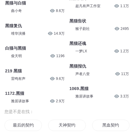
黑猫与白猫
超凡有声工作室
1.1万
曲小奇
8.6万
黑猫告状
黑猫复仇
猴子剧社
2495
维华演播
14.9万
黑猫还魂
白猫与黑猫
一梦LX
1.2万
俊天明
1196
黑猫报仇
219 黑猫
声者八壹
11万
雷鸣有声
9.6万
1069.黑猫
1172.黑猫
雅居讲故事
3.3万
雅居讲故事
2.9万
您是不是在找：
最后的契约
天神契约
黑血契约