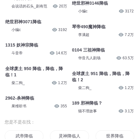
绝世邪神3146降临
会说话的石头_剧有范
20万
小编c
3172
绝世邪神3071降临
琴帝490魔神降临
小编c
3192
李满超
7.2万
1315 妖神宗降临
0104 三祖神降临
斗音帝
14.6万
华音凡人剧场
63.5万
全球废土 950 降临，降临，降
全球废土 951 降临，降临，降
临！1
临！2
柴二狗_
1.2万
柴二狗_
1.2万
2962-杀神降临
189 邪神降临？
果维听书
355
猫不理故事
3.1万
您是不是在找：
武帝降临
灵神降临人间
世界降临