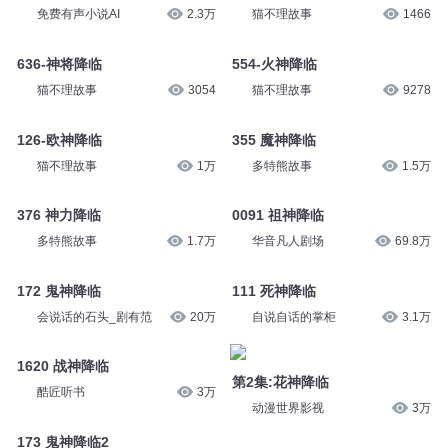
免费有声小说AI
2.3万
猫不理故事
1466
636-神将降临
554-火神降临
猫不理故事
3054
猫不理故事
9278
126-欧神降临
355 魔神降临
猫不理故事
1万
多特熊故事
1.5万
376 神力降临
0091 祖神降临
多特熊故事
1.7万
华音凡人剧场
69.8万
172 鬼神降临
111 死神降临
会说话的石头_剧有范
20万
自说自话的掌柜
3.1万
1620 战神降临
第2集:花神降临
酷匠听书
3万
动漫世界影视
3万
173 鬼神降临2