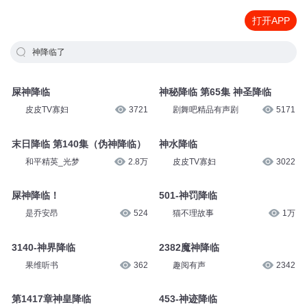
打开APP
神降临了
屎神降临
神秘降临 第65集 神圣降临
皮皮TV寡妇
3721
剧舞吧精品有声剧
5171
末日降临 第140集（伪神降临）
神水降临
和平精英_光梦
2.8万
皮皮TV寡妇
3022
屎神降临！
501-神罚降临
是乔安昂
524
猫不理故事
1万
3140-神界降临
2382魔神降临
果维听书
362
趣阅有声
2342
第1417章神皇降临
453-神迹降临