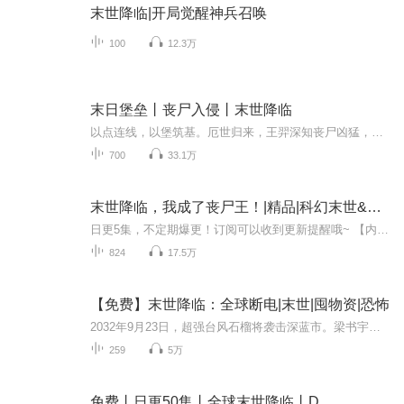
末世降临|开局觉醒神兵召唤
100
12.3万
末日堡垒丨丧尸入侵丨末世降临
以点连线，以堡筑基。厄世归来，王羿深知丧尸凶猛，为了在末世中活下去，王羿携娇妻，带部下，一路向北，末路逃亡。为了在末世中更好的活下去，王羿兴科技，融万钢，打造末日堡垒，抵御丧尸侵袭！
700
33.1万
末世降临，我成了丧尸王！|精品|科幻末世&丧尸
日更5集，不定期爆更！订阅可以收到更新提醒哦~ 【内容简介】 末日前夜，秦昊重生，预言末日真相，却无人信。当红月降临，人类纷飞，他被囚于冷库，终成丧尸。两个月后，秦昊觉醒，拥有超凡力量与精神力，压制丧尸，寻妹秦可。在末日废墟中，秦昊展现惊人...
824
17.5万
【免费】末世降临：全球断电|末世|囤物资|恐怖
2032年9月23日，超强台风石榴将袭击深蓝市。梁书宇放假后和姐姐采购物资，商场电缆迸出火花，地铁停运、飞机坠落传言四起。随后商场突发爆炸，半截断手掉落，灾难征兆初现，一场危机悄然降临。
259
5万
免费丨日更50集丨全球末世降临丨D