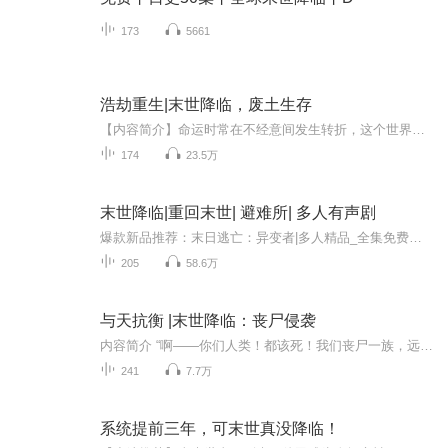
173
5661
浩劫重生|末世降临，废土生存
【内容简介】命运时常在不经意间发生转折，这个世界从来不以人类的意志为转移。当人类统治地球的美好时光终结，那些幸存者们唯有遵循物竞天择，适者生存的法则才能活下去。奋斗，只为活着。吴晗，核战，核冬天，桃花源，末世……【作者/主播简介】作者：老...
174
23.5万
末世降临|重回末世| 避难所| 多人有声剧
爆款新品推荐：末日逃亡：异变者|多人精品_全集免费在线阅读收听下载 - 喜马拉雅 (ximalaya.com)《爆款推荐》丧尸爆发，人类绝境中如何自救生存！一切重归于零，回到最初！看姜浩、秦双双等人如何末世生存。
205
58.6万
与天抗衡 |末世降临：丧尸侵袭
内容简介 “啊——你们人类！都该死！我们丧尸一族，远比你们想象中的还要强大！.....哈哈哈！丧尸一族，永不为奴！丧尸一族，永垂不朽！哈哈哈哈哈哈哈.............”究竟是因为什么原因使得变异丧尸如此说话？人类真的像变异丧尸说的那样不堪入目吗？人...
241
7.7万
系统提前三年，可末世真没降临！