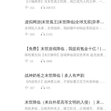
【小编推荐】当末世真正到来，他已成为人间之神，一拳……撕碎末世！作品简介：（飞卢小说网独家签约作品）【宿主智勇双全，镇压五阶丧尸领主，生存积分500。】看着身.下巧笑嫣然的美女大姐姐，苏白的头顶缓缓浮现出一个问号。【宿主大发神威，击杀三阶异...
211
258.9万
虚拟网游|末世孤王|末世降临|全球无双|异界争霸
全球陷入永夜，文明崩坏。我的脑中却响起系统提示：【世界服务器已迁移，您是全球唯一玩家。】当别人在废墟求生，我在击杀魔兽、爆出神装；当他们在争夺权柄，我的数据王国已然崛起。直到天灾降临，我立于骨龙之上，俯视众生。这是末日，更是独属于我的…...
820
2.9万
【免费】末世游戏降临，我提前氪金十亿！| 末世剑神
陈晗重生回【末日黎明】游戏降临现实世界前 趁充值通道未关闭，陈晗散尽家财，氪金十亿 激活游戏隐藏职业：SSS级剑仙 清空交易场食物，装备，材料 拜金女：“凭什么拿娶我的礼金充游戏？” 陈晗反手搬空拜金女账号里的资源，让她赤裸裸面对末世 富豪：“大...
13
2998
战神奶爸之末世降临丨多人有声剧
【内容简介】战神萧云南，于星际覆灭百万外星种族，一举粉碎星域异族第二次入侵，覆灭星空十大强者，载誉而归。回归地球，却发现自己的父母，被自己曾经的兄弟戏弄，自己的女人不知所踪，女儿正在垃圾桶旁捡食。一怒之下，星空战神殿全军回归，神挡杀神，...
207
3万
末世降临（来自外星高等文明的入侵）｜末世生存高启强
危机来临，以政府的名义，建立队伍，占领城市。 异能觉醒，职业变异，高启强的成长故事。 人类的秘密，远古的传说，无限的秘密，遍布世界的洞府遗迹，迷失的多重世界，消失的文明，等待着探索。 人皇还是兽神艰难的选择，人类的秘密到底是什么？尘封的终极...