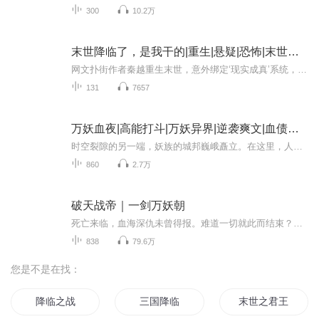
300
10.2万
末世降临了，是我干的|重生|悬疑|恐怖|末世危机|科幻
网文扑街作者秦越重生末世，意外绑定‘现实成真’系统，每天300字更新就能改变世界！暴雨说停就停，物资应有尽有，直到他喝下那碗肉汤...邻居屋里腐臭冲天，举刀男人狞笑：‘我老婆的味道不错吧？’原来编辑正强制给小说添加恐怖元素！当规则怪谈降临，全...
131
7657
万妖血夜|高能打斗|万妖异界|逆袭爽文|血债血偿
时空裂隙的另一端，妖族的城邦巍峨矗立。在这里，人类是行走的食材，是铁笼里的牲畜，是角斗场上供贵族取乐的玩物。他们管这叫口粮。一个从现代坠入此界的少年，被迫戴上了这个屈辱的烙印。暗无天日的地牢里，他与巨熊夺命，同妖豹竞速，在死亡的边缘磨砺...
860
2.7万
破天战帝｜一剑万妖朝
死亡来临，血海深仇未曾得报。难道一切就此而结束？不，他生下来便绝不会认输。一切从头到来，看少年如何化茧成蝶。本为蝼蚁，看他如何斩天骄，灭强者。这一世，少年重生，他抱得美人归，站在修为的巅峰，受尽世人的称赞。
838
79.6万
您是不是在找：
降临之战
三国降临
末世之君王降临