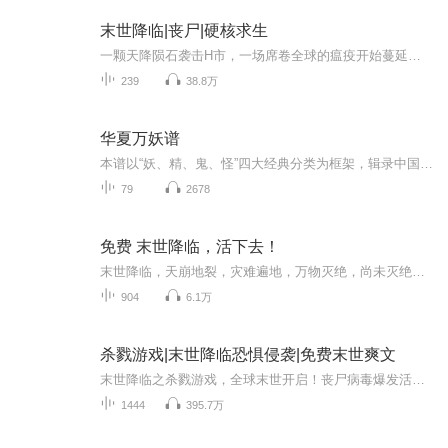
末世降临|丧尸|硬核求生
一颗天降陨石袭击H市，一场席卷全球的瘟疫开始蔓延死去的人从坟墓里爬出，倒下的人一个个苏醒疯狂和嗜血在世界传播，秦浩该如何活下去？这是一个超级硬核！无比真实的末世世界这是一个为您提供末世方案的好书！快来！跟秦浩一起活下去
239
38.8万
华夏万妖谱
本谱以“妖、精、鬼、怪”四大经典分类为框架，辑录中国历代典籍与民间传说中的妖怪名称，力求全面系统，供参考查阅。每篇文章分三部分：第一部分：妖怪的出处、记载、描述；第二部分：中国历史上典籍中，妖怪相关的神话传说；第三部分：另编的一段关于妖...
79
2678
免费 末世降临，活下去！
末世降临，天崩地裂，灾难遍地，万物灭绝，尚未灭绝的人类面对死亡，应该如何活下去？。。。。
904
6.1万
杀戮游戏|末世降临恐惧侵袭|免费末世爽文
末世降临之杀戮游戏，全球末世开启！丧尸病毒爆发活人陷入恐惧侵袭。是拯救世界和人类，是踏上了艰难的征途。真正的生存才是杀戮的可怕之处！建筑当中有着保障生存的资源,当然也有感染变异的丧尸和怪物。你要面对的敌人是可怕的僵尸们,他们只有一个目的,就...
1444
395.7万