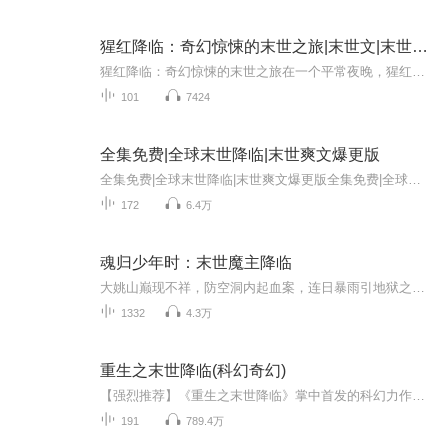
猩红降临：奇幻惊悚的末世之旅|末世文|末世求生
猩红降临：奇幻惊悚的末世之旅在一个平常夜晚，猩红毫无征兆地降临，自此世界天翻地覆。《猩红降临》的故事，就在这诡异的背景下拉开帷幕。猩红带来了未知的恐怖，扭曲的怪物横行人间，人类文明岌岌可危。主角本是平凡一员，却在这末世乱局中，凭借非凡智...
101
7424
全集免费|全球末世降临|末世爽文爆更版
全集免费|全球末世降临|末世爽文爆更版全集免费|全球末世降临|末世爽文爆更版全集免费|全球末世降临|末世爽文爆更版全集免费|全球末世降临|末世爽文爆更版全集免费|全球末世降临|末世爽文爆更版全集免费|全球末世降临|末世爽文爆更版
172
6.4万
魂归少年时：末世魔主降临
大姚山巅现不祥，防空洞内起血案，连日暴雨引地狱之门洞开，恶魔踏碎人间平静，浩劫席卷，生灵涂炭。少年一场偶然坠落地狱深渊，以万载光阴磨出万劫不灭魔灵，于人类灭顶之灾将至时，抛却异世躯壳，魂归最初的少年肉身，重返灾难起点。万劫魔灵归世，这人...
1332
4.3万
重生之末世降临(科幻奇幻)
【强烈推荐】《重生之末世降临》掌中首发的科幻力作，异界之门降临，无数魔物鬼物侵入地球，人们在死亡边缘挣扎，末世的来临猝不及防。而他——王毅，从末世归来，带着重生的记忆，决心挽回自己失去的一切。【内容简介】如果重来一世，我定要将这天踩在脚下，将这地崩裂成天空，叫那满地的怪物化为糜粉，让那漫天的诸神烟消云散，我是王毅，我重生在末世降临之前…【主播/作者简介】作者：牛在江湖，掌中文学新锐作家，擅长都市爽文。主播： 艺炀，中英双语主持人，涉足网络有声工作后，在各大有声平台，先后参与多...
191
789.4万