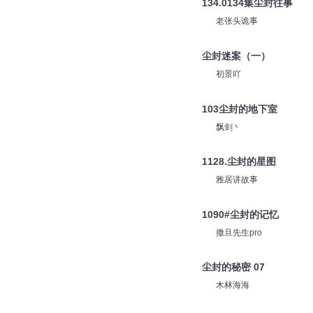
134.0134集尘封往事
老张头诡事
尘封迷案（一）
初景吖
103尘封的地下室
飘剑丶
1128.尘封的星图
雅居讲故事
1090#尘封的记忆
撒旦先生pro
尘封的秘密 07
木林海海