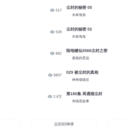
尘封的秘密 05
517
木林海海
尘封的秘密 02
528
木林海海
陆地键仙3566尘封之密
662
麦疯的思远
029 被尘封的真相
6837
神奇喵喵谷
第180集 再遇猫尘封
2.4万
奇喵君故事
尘封封神录