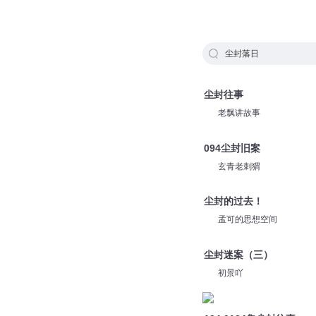
尘封落日
尘封往事
老飘讲故事
094尘封旧案
玄青老刺猬
尘封的过去！
孟可的思想空间
尘封迷案（三）
初景吖