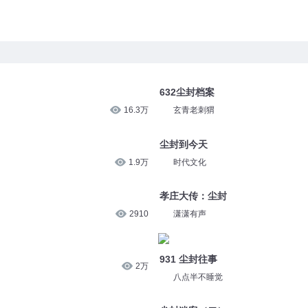
632尘封档案
16.3万
玄青老刺猬
尘封到今天
1.9万
时代文化
孝庄大传：尘封
2910
潇潇有声
931 尘封往事
2万
八点半不睡觉