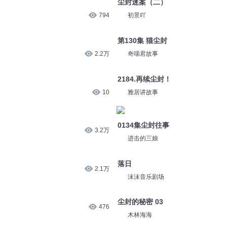
尘封迷案（二）
794
初景吖
第130集 猫尘封
2.2万
奇喵君故事
2184.再续尘封！
10
雅居讲故事
0134集尘封往事
3.2万
进击的三娘
落日
2.1万
沫沫音乐剧场
尘封的秘密 03
476
木林海海