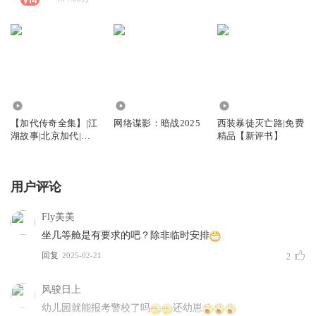
324.10万
567
662.79万
【加代传奇全集】|江
网络谍影：暗战2025
西装暴徒灭亡路|免费
湖故事|北京加代|传
精品【新评书】
奇一生|仁义大哥
用户评论
Fly美美
坐几等舱是有要求的吧？除非临时安排
回复
2025-02-21
2
风骏日上
幼儿园就能报考警校了吗
还幼崽