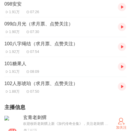
098安安
1.91万
07:26
099白月光（求月票、点赞关注）
1.90万
07:30
100八字绳结（求月票、点赞关注）
1.92万
07:54
101糖果人
1.91万
08:09
102人形琥珀（求月票、点赞关注）
1.88万
07:50
主播信息
玄青老刺猬
欢迎收听老刺猬上新《加代传奇全集》，关注老刺猬 还你一个江湖梦！欢迎进入粉丝刺客团:xuanqinglaociwei
加关注
7.02万