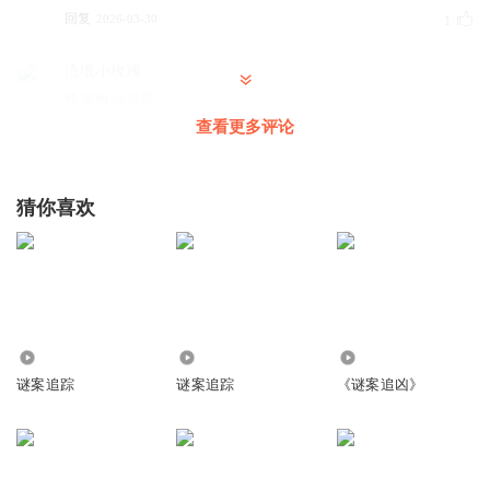
回复
2026-03-30
1
流氓小玫瑰
快来抢沙发吧
查看更多评论
回复
2024-01-30
1
猜你喜欢
304.65万
1.42万
16.90万
谜案追踪
谜案追踪
《谜案追凶》