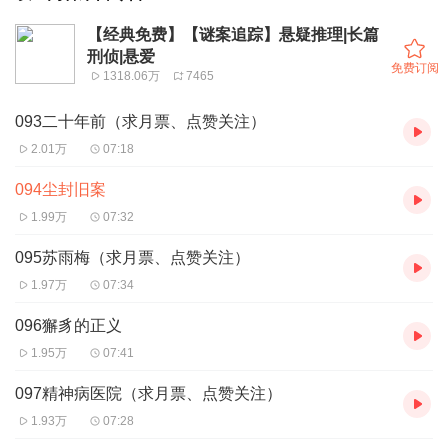
【经典免费】【谜案追踪】悬疑推理|长篇
刑侦|悬爱
免费订阅
1318.06万
7465
093二十年前（求月票、点赞关注）
2.01万
07:18
094尘封旧案
1.99万
07:32
095苏雨梅（求月票、点赞关注）
1.97万
07:34
096獬豸的正义
1.95万
07:41
097精神病医院（求月票、点赞关注）
1.93万
07:28