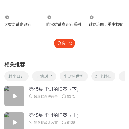
5656
7662
5.65万
大案之谜案追踪
陈汉雄谜案追踪系列
谜案追凶：重生救赎
换一批
相关推荐
封尘日记
天地封尘
尘封的世界
红尘封仙
尘
第45集 尘封的旧案（下）
呆瓜叔叔讲故事
9375
第45集 尘封的旧案（上）
呆瓜叔叔讲故事
9138