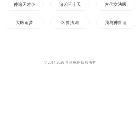
追凶29
追凶30
天真乐
81
天真乐
119
追凶24
追凶27
天真乐
102
天真乐
96
您是不是在找：
神追天才小魔医
追凶三十天
古代女法医
大医追梦
凶兽法则
我与神兽追凶的日
魔法太太超凶的
危情追凶
阴阳追凶
凶杀法则
法不藏凶
通灵法医警长老公
© 2014-
2026
喜马拉雅 版权所有