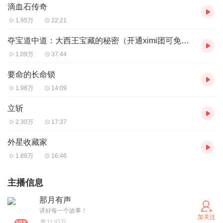
滴血石传奇
1.95万
22:21
夺宝道中道：大西王宝藏的秘密（开通ximi团可免费收听）
1.09万
37:44
要命的长命锁
1.98万
14:09
立斩
2.30万
17:37
外星收藏家
1.89万
16:46
主播信息
那月有声
讲好每一个故事！
加关注
11.85万