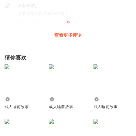
落花飘絮_
喜欢听故事的我前来报道！
回复
2024-08-09
5
查看更多评论
那月有声
回复 @
落花飘絮_
:
晚安！
洛阳清
猜你喜欢
非常喜欢听这种悬疑破案类故事！加上主播磁性的声音，声
情并茂的演讲，简直是一种享受！
回复
2025-08-20
3
那月有声
回复 @
洛阳清
:
谢谢支持
24.04万
207.02万
101.37万
成人睡前故事
成人睡前故事
成人睡前故事
听友97982814
就喜欢这种悬疑破案类
回复
2024-12-25
2