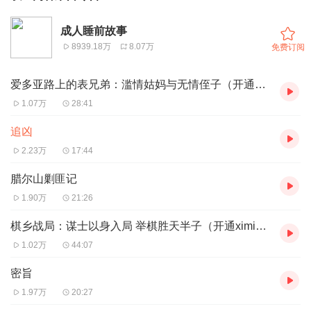
成人睡前故事
8939.18万
8.07万
免费订阅
爱多亚路上的表兄弟：滥情姑妈与无情侄子（开通ximi团可免费收听）
1.07万
28:41
追凶
2.23万
17:44
腊尔山剿匪记
1.90万
21:26
棋乡战局：谋士以身入局 举棋胜天半子（开通ximi团可免费收听）
1.02万
44:07
密旨
1.97万
20:27