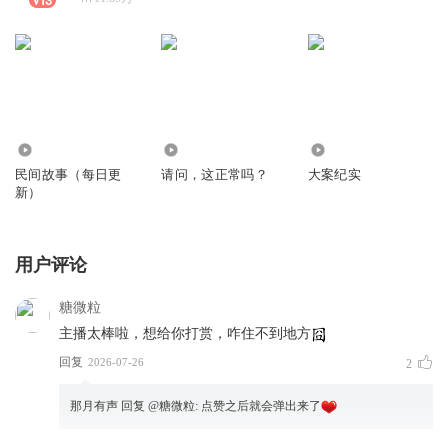
1661.29万
155.01万
2196.13万
民间故事（每日更
请问，这正常吗？
大案纪实
新）
用户评论
糖微粒
主播太棒啦，想给你打赏，咋住不到地方
回复
2026-07-26
2
那月有声
回复 @
糖微粒
:
点赞之后就会弹出来了