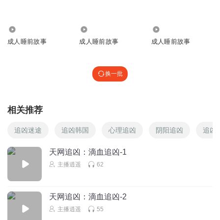
那月有声
回复 @
听友97982814
:
309.45万
1641
2.02万
洛阳清
成人睡前故事
成人睡前故事
成人睡前故事
让这个大汉奸五马分尸也不解心头之恨！
回复
2025-08-20
1
换一批
相关推荐
追凶迷途
追凶韩国
心理追凶
阴阳追凶
追凶
天网追凶：滴血追凶-1
主播逍遥
62
天网追凶：滴血追凶-2
主播逍遥
55