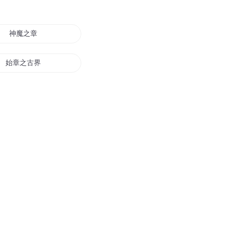
神魔之章
始章之古界
我要活三章
时代末章
仙世华章
九转仙章
光与影的乐章