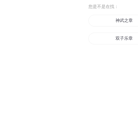
您是不是在找：
神武之章
双子乐章
天之乐章
天倾之章
月夜之章
我可能活不
元始之章