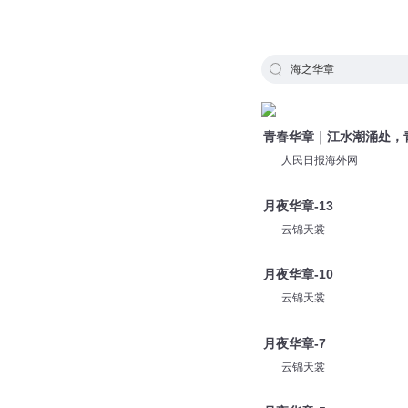
海之华章
青春华章｜江水潮涌处，
人民日报海外网
月夜华章-13
云锦天裳
月夜华章-10
云锦天裳
月夜华章-7
云锦天裳