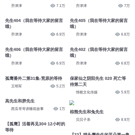
乔津津
7.1万
乔津津
7万
先生404（我在等待大家的留言
先生405（我在等待大家的留言
哦）
哦）
乔津津
6.9万
乔津津
6.8万
先生406（我在等待大家的留言
先生402（我在等待大家的留言
哦）
哦）
乔津津
6.9万
乔津津
6.8万
孤鹰番外二第31集-荒原的等待
保家仙之阴阳先生 020 死亡等
待第二天
王明军
5.2万
情栀文化传媒
5.9万
高先生和胖先生
西瓜哥哥讲睡前故事
1万
棕熊先生和兔先生
贝贝子亲
8.9万
【孤鹰】活着再见304·12小时的
等待
【22】猫头鹰先生的耳朵第一集