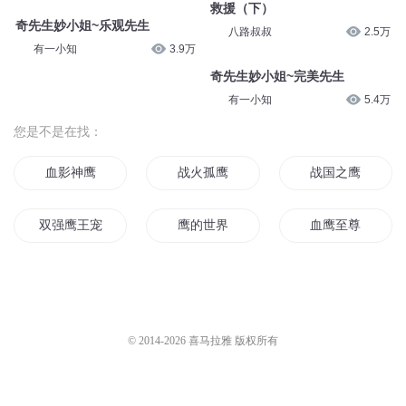
救援（下）
奇先生妙小姐~乐观先生
八路叔叔
2.5万
有一小知
3.9万
奇先生妙小姐~完美先生
有一小知
5.4万
您是不是在找：
血影神鹰
战火孤鹰
战国之鹰
双强鹰王宠妻
鹰的世界
血鹰至尊
黑鹰日记
天鹰圣君
帝王之鹰
血鹰之心
天鹰传奇
鹰王传奇
© 2014-
2026
喜马拉雅 版权所有
双鹰旗下
穿越时空之双鹰传奇
鹰神之子