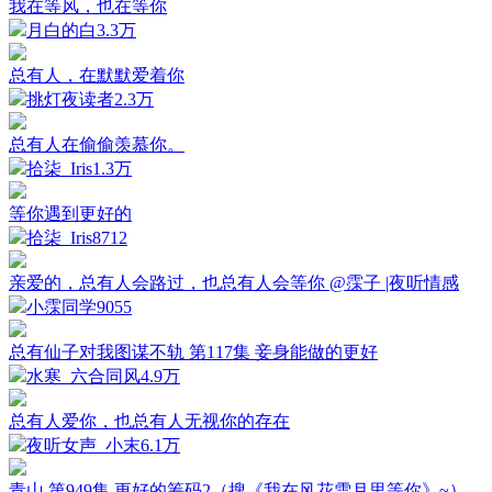
我在等风，也在等你
月白的白
3.3万
总有人，在默默爱着你
挑灯夜读者
2.3万
总有人在偷偷羡慕你。
拾柒_Iris
1.3万
等你遇到更好的
拾柒_Iris
8712
亲爱的，总有人会路过，也总有人会等你 @霂子 |夜听情感
小霂同学
9055
总有仙子对我图谋不轨 第117集 妾身能做的更好
水寒_六合同风
4.9万
总有人爱你，也总有人无视你的存在
夜听女声_小末
6.1万
青山 第949集 更好的筹码2（搜《我在风花雪月里等你》~）