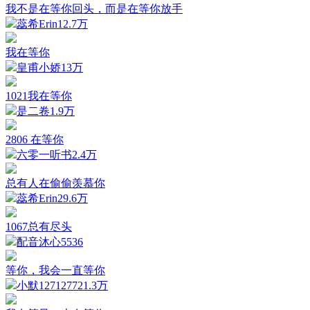
我不是在等你回头，而是在等你放手
蕊希Erin
12.7万
我在等你
皇甫小娇
13万
1021我在等你
是二卷
1.9万
2806 在等你
六零一听书
2.4万
总有人在偷偷羡慕你
蕊希Erin
29.6万
1067总有尽头
配音沐心
5536
等你，我会一直等你
小默127127
721.3万