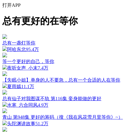
打开APP
总有更好的在等你
总有一盏灯等你
阿哈东北
95.4万
等一个更好的自己，等你
夜听女声_小末
7.4万
【失眠小姐】单身的人不要急，总有一个合适的人在等你
夏雨嫣
11.1万
总有仙子对我图谋不轨 第116集 妾身能做的更好
水寒_六合同风
4.9万
青山 第948集 更好的筹码（搜《我在风花雪月里等你》~）
头陀渊讲故事
51.2万