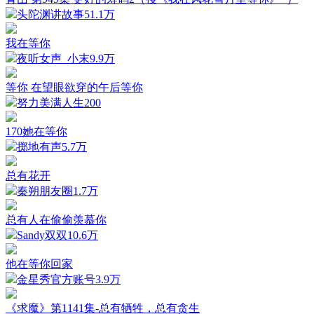
头陀渊讲故事
51.1万
我在等你
夜听女声_小末
9.9万
等你 在望眼欲穿的午后等你
努力美满人生
200
170她在等你
掷地有声
5.7万
总有花开
秦朔朋友圈
1.7万
总有人在偷偷羡慕你
Sandy双双
10.6万
他在等你回家
金星秀官方账号
3.9万
《求魔》第1141集-总有牺牲，总有贪生