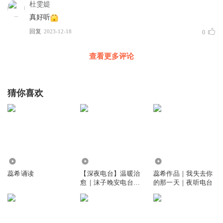
杜雯媞
真好听
回复
2023-12-18
0
查看更多评论
猜你喜欢
4.71万
64.86万
9.70万
蕊希诵读
【深夜电台】温暖治
蕊希作品｜我失去你
愈｜沫子晚安电台｜
的那一天｜夜听电台
致蕊希