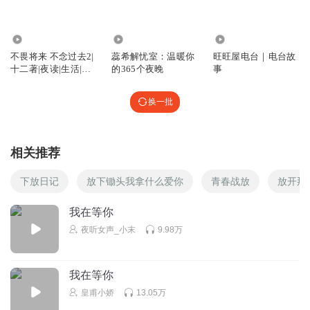
4881
1124.92万
2.58万
不畏将来 不念过去2|
蕊希解忧室：温暖你
旺旺屋电台｜电台故
十二著|夜读|生活|蕊
的365个夜晚
事
希电台
换一批
相关推荐
下放日记
放下锄头我拿什么爱你
青春战放
放开那
我在等你
夜听女声_小末
9.98万
我在等你
皇甫小娇
13.05万