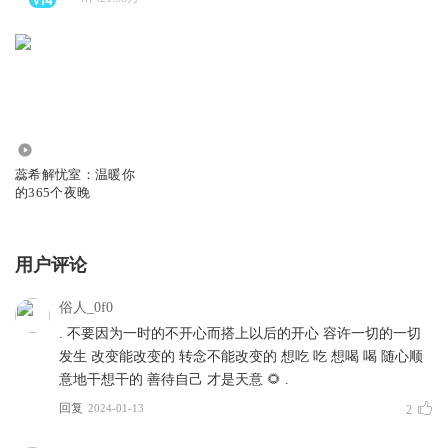
1124.92万
蕊希解忧室：温暖你
的365个夜晚
用户评论
俗人_0f0
. 不要因为一时的不开心而搭上以后的开心 容许一切的一切
发生 改变能改变的 转念不能改变的 想吃 吃 想喝 喝 随心顺
意地干想干的 善待自己 才是天意 🌻 .
回复
2024-01-13
2