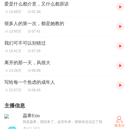
爱是什么都介意，又什么都原谅
14.68万
02:38
很多人的第一次，都是她教的
13.50万
07:41
我们可不可以别错过
13.41万
07:26
离开的那一天，风很大
13.26万
06:08
写给每一个焦虑的成年人
23.57万
06:45
主播信息
蕊希Erin
我是蕊希，我回来了。这些年来，谢谢你还没忘了我。当年我没有不辞而别，只是独家去了别的平台，期间从未间断过更新。初心未改，你们放心。这里的节目是我自己下架的，所以当年几十个亿的播放量也都不在了。但没关系，数字不重要，你们还在等我，就好。这些年我过得很好，你呢，还快乐吗？无论怎样，让我继续陪你吧。
加关注
421.58万