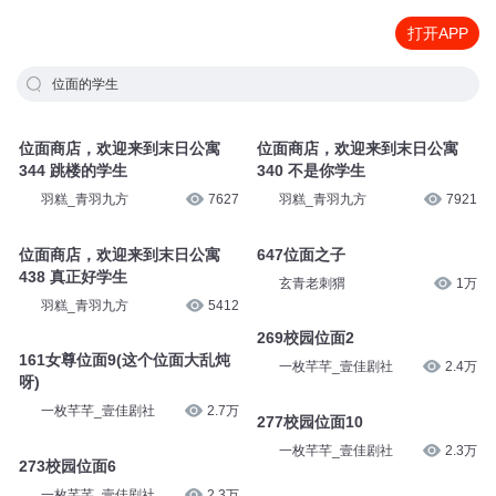
打开APP
位面的学生
位面商店，欢迎来到末日公寓
位面商店，欢迎来到末日公寓
344 跳楼的学生
340 不是你学生
羽糕_青羽九方
7627
羽糕_青羽九方
7921
位面商店，欢迎来到末日公寓
647位面之子
438 真正好学生
玄青老刺猬
1万
羽糕_青羽九方
5412
269校园位面2
161女尊位面9(这个位面大乱炖
一枚芊芊_壹佳剧社
2.4万
呀)
一枚芊芊_壹佳剧社
2.7万
277校园位面10