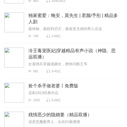
843
9249.04万
独家蜜爱：晚安，莫先生 | 君颜/予彤 | 精品多
人剧
最神秘，最权利滔天，最俊美无俦的男人在这
740
2.69亿
冷王毒宠医妃|穿越精品有声小说（神隐、思
远双播）
女雇佣兵穿越成嫡女，撩倒冷酷王爷
581
9.41亿
捡个杀手做老婆丨免费版
花刺1913经典作品
1532
8.06亿
残情恶少的隐婚妻（精品双播）
误惹恶魔般男人，从此纠葛缠绕