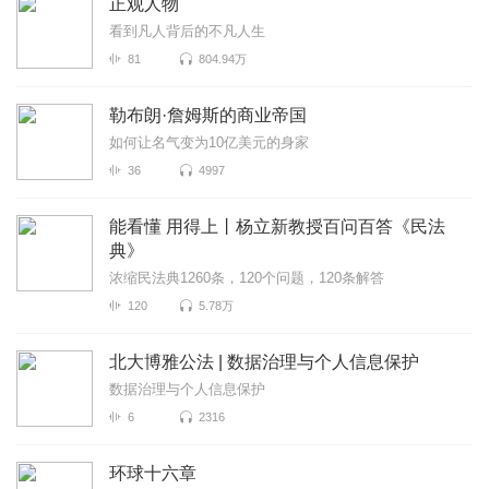
正观人物
看到凡人背后的不凡人生
81
804.94万
勒布朗·詹姆斯的商业帝国
如何让名气变为10亿美元的身家
36
4997
能看懂 用得上丨杨立新教授百问百答《民法
典》
浓缩民法典1260条，120个问题，120条解答
120
5.78万
北大博雅公法 | 数据治理与个人信息保护
数据治理与个人信息保护
6
2316
环球十六章