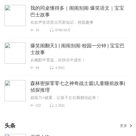
我的同桌懂得多｜闹闹别闹·爆笑语文｜宝宝
巴士故事
在欢声笑语里点亮新知识，校园趣事
33
8790.56万
爆笑闹翻天1 | 闹闹别闹·校园一分钟 | 宝宝巴
士故事
从幽默中受益，在快乐中成长！
94
4.09亿
森林密探零零七之神奇战士篇|儿童睡前故事|
侦探推理
超能力+破案，让孩子左右脑都动起来！
222
2.25亿
头条
更多