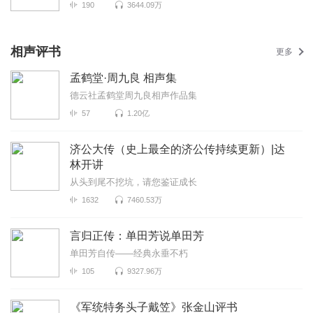
190
3644.09万
相声评书
更多
孟鹤堂·周九良 相声集
德云社孟鹤堂周九良相声作品集
57
1.20亿
济公大传（史上最全的济公传持续更新）|达
林开讲
从头到尾不挖坑，请您鉴证成长
1632
7460.53万
言归正传：单田芳说单田芳
单田芳自传——经典永垂不朽
105
9327.96万
《军统特务头子戴笠》张金山评书