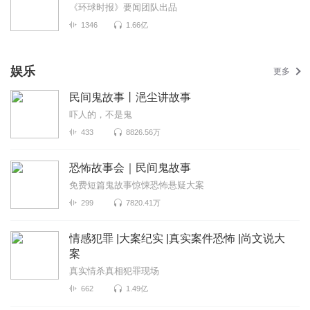
《环球时报》要闻团队出品
1346
1.66亿
娱乐
更多
民间鬼故事丨浥尘讲故事
吓人的，不是鬼
433
8826.56万
恐怖故事会｜民间鬼故事
免费短篇鬼故事惊悚恐怖悬疑大案
299
7820.41万
情感犯罪 |大案纪实 |真实案件恐怖 |尚文说大
案
真实情杀真相犯罪现场
662
1.49亿