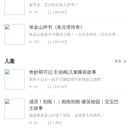
最专业、正宗的京味儿评书！
89
2150.94万
张金山评书《朱元璋传奇》
张金山最新评书重磅上线！！点击专辑名《汉武大帝刘彻传》即可收听真正统一天下的不是秦始皇竟是汉武帝...
155
2353.03万
儿童
更多
奇妙萌可|公主动画|儿童睡前故事
快和小公主一起开启捕捉萌可的奇妙之旅吧！
52
3132.63万
成语！别闹！｜闹闹别闹·爆笑校园｜宝宝巴
士故事
成语原来这么好笑？别笑，这就是古诗系列！
92
1.96亿