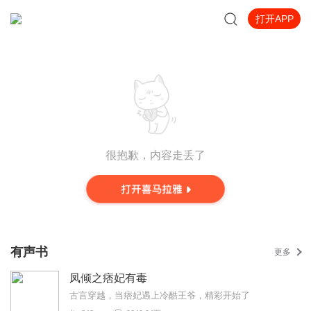
打开APP
很抱歉，内容走丢了
有声书
更多
凤倾之痞妃有毒
古言穿越，当痞妃遇上冷酷王爷，精彩开始了