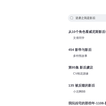
逆袭之我是影后
从10个角色看威尼斯影
文倩同学
454 影帝与影后
多特熊故事
第95集 影后虞议
CV桃花源缘
135 被反噬的影后
小北啊BB
我玩凶宅的那些年-1108