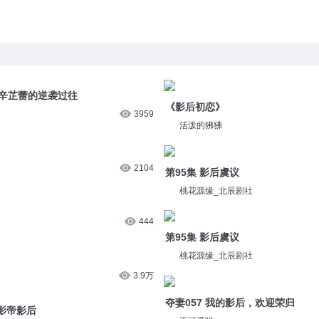
后辛芷蕾的逆袭过往
《影后初恋》
3959
活泼的狒狒
2104
第95集 影后虞议
桃花源缘_北辰剧社
444
第95集 影后虞议
桃花源缘_北辰剧社
3.9万
夺妻057 我的影后，欢迎荣归
-影帝影后