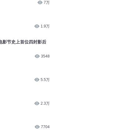
7万
1.9万
电影节史上首位四封影后
3548
5.5万
2.3万
7704