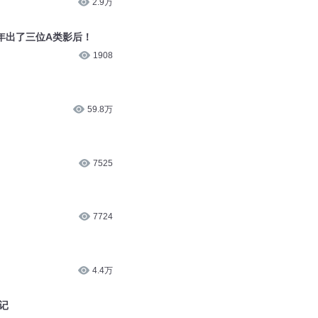
2.9万
年出了三位A类影后！
1908
59.8万
7525
7724
4.4万
记