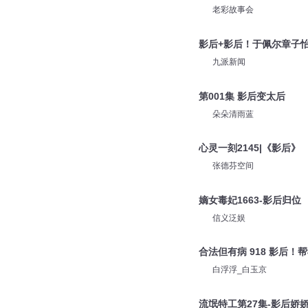
老彩故事会
影后+影后！于佩尔章子
九派新闻
第001集 影后变太后
朵朵清雨蓝
心灵一刻2145|《影后》
张德芬空间
嫡女毒妃1663-影后归位
信义泛娱
合法但有病 918 影后！
白浮浮_白玉京
流氓特工第27集-影后娇娇