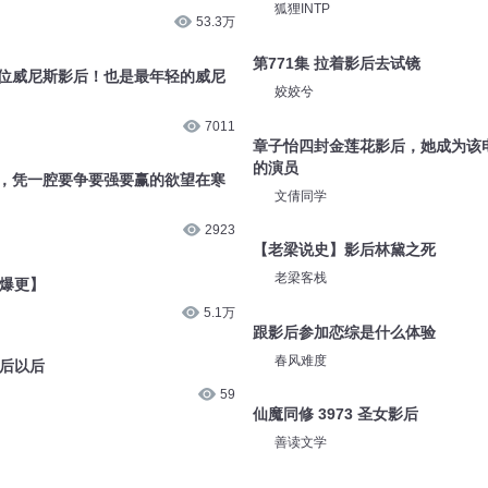
狐狸INTP
53.3万
第771集 拉着影后去试镜
首位威尼斯影后！也是最年轻的威尼
姣姣兮
7011
章子怡四封金莲花影后，她成为该
的演员
蕾，凭一腔要争要强要赢的欲望在寒
文倩同学
2923
【老梁说史】影后林黛之死
老梁客栈
【爆更】
5.1万
跟影后参加恋综是什么体验
春风难度
影后以后
59
仙魔同修 3973 圣女影后
善读文学