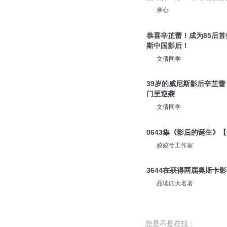
摩心
恭喜辛芷蕾！成为85后
斯中国影后！
文倩同学
39岁的威尼斯影后辛芷
门里逆袭
文倩同学
0643集《影后的诞生》
姣姣兮工作室
3644在获得两届奥斯卡
品读四大名著
您是不是在找：