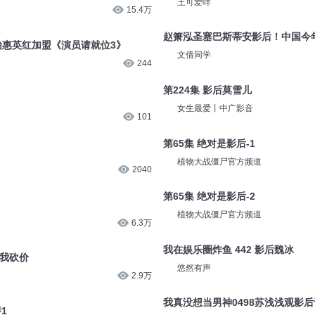
王可爱咩
15.4万
赵箫泓圣塞巴斯蒂安影后！中国今
怡惠英红加盟《演员请就位3》
文倩同学
244
第224集 影后莫雪儿
女生最爱丨中广影音
101
第65集 绝对是影后-1
植物大战僵尸官方频道
2040
第65集 绝对是影后-2
植物大战僵尸官方频道
6.3万
我在娱乐圈炸鱼 442 影后魏冰
帮我砍价
悠然有声
2.9万
我真没想当男神0498苏浅浅观影后
1