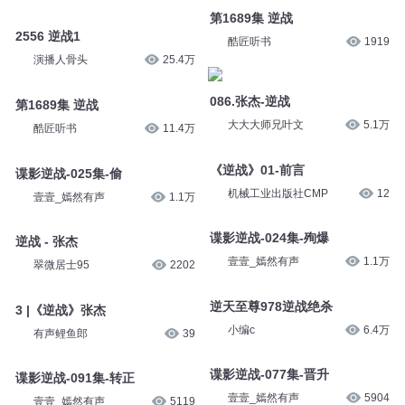
演播人骨头
25.4万
精选助眠音乐
3.4万
第1689集 逆战
2556 逆战1
酷匠听书
1919
演播人骨头
25.4万
086.张杰-逆战
第1689集 逆战
大大大师兄叶文
5.1万
酷匠听书
11.4万
《逆战》01-前言
谍影逆战-025集-偷
机械工业出版社CMP
12
壹壹_嫣然有声
1.1万
谍影逆战-024集-殉爆
逆战 - 张杰
壹壹_嫣然有声
1.1万
翠微居士95
2202
逆天至尊978逆战绝杀