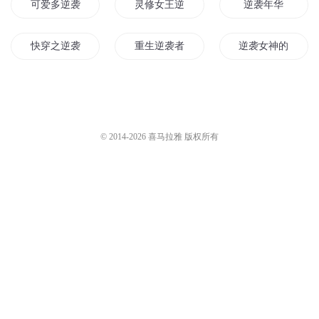
谍影逆战-020集-定情
壹壹_嫣然有声
1.5万
壹壹_嫣然有声
1.2万
谍影逆战-099集-拍照
谍影逆战-015集-成长
壹壹_嫣然有声
4718
壹壹_嫣然有声
1.3万
您是不是在找：
可爱多逆袭记
灵修女王逆袭记
逆袭年华
快穿之逆袭
重生逆袭者
逆袭女神的不二人
快穿之女主逆袭之路
重生之逆袭女王
逆袭女仙
快穿之逆袭人生
男宠逆袭记
快穿之第一美人逆
© 2014-
2026
喜马拉雅 版权所有
三国逆袭
从斗罗开始逆袭
重生后我逆袭了女