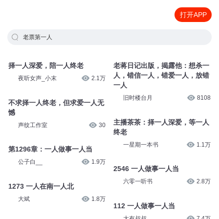
打开APP
老票第一人
择一人深爱，陪一人终老
老蒋日记出版，揭露他：想杀一
人，错信一人，错爱一人，放错
夜听女声_小末
2.1万
一人
旧时楼台月
8108
不求择一人终老，但求爱一人无
憾
主播茶茶：择一人深爱，等一人
声纹工作室
30
终老
一星期一本书
1.1万
第1296章：一人做事一人当
公子白__
1.9万
2546 一人做事一人当
六零一听书
2.8万
1273 一人在南一人北
大斌
1.8万
112 一人做事一人当
大有叔叔
7.4万