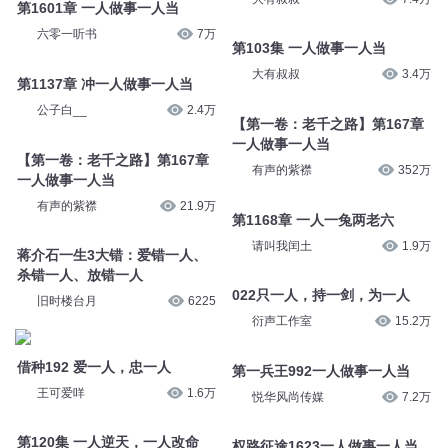
第1601章 一人做事一人当
六零一听书
7万
第103集 一人做事一人当
大有叔叔
3.4万
第1137章 冲一人做事一人当
公子白__
2.4万
【第一卷：老千之路】第167章
一人做事一人当
【第一卷：老千之路】第167章
有声的紫襟
352万
一人做事一人当
有声的紫襟
21.9万
第1168章 一人一兔两老六
请叫我闰土
1.9万
蒋介石一生3大错：爱错一人、
杀错一人、放错一人
022只一人，持一剑，为一人
旧时楼台月
6225
衍声工作室
15.2万
借种192 爱一人，忠一人
第一兵王992一人做事一人当
王可爱咩
1.6万
悦华风尚传媒
7.2万
第120集 一人逆天，一人改命
权路征途1623一人做事一人当