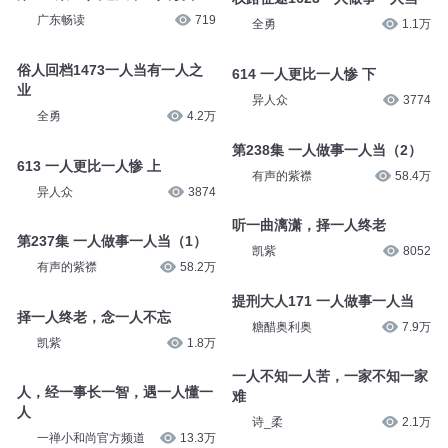
广东畅读
719
全勇
1.1万
俗人回档1473一人当有一人之
614 一人更比一人惨 下
业
异人众
3774
全勇
4.2万
第238集 一人做事一人当（2）
613 一人更比一人惨 上
有声的紫襟
58.4万
异人众
3874
听一曲漓潇，择一人终老
第237集 一人做事一人当（1）
凯紫
8052
有声的紫襟
58.2万
提刑大人171 一人做事一人当
择一人终老，念一人不忘
糖醋奥利奥
7.9万
凯紫
1.8万
一人不知一人苦，一家不知一家
人，经一事长一智，遇一人懂一
难
人
诗_柔
2.1万
一禅小和尚官方频道
13.3万