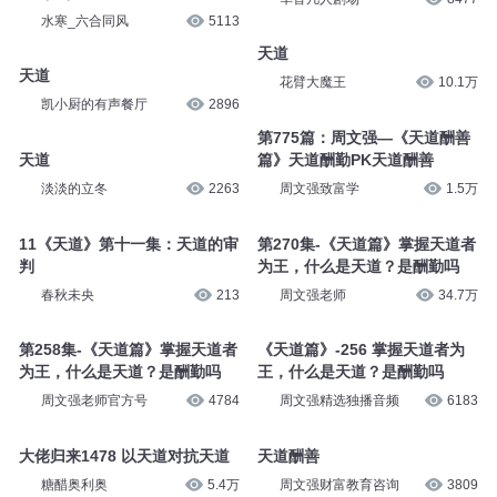
水寒_六合同风
5113
天道
天道
花臂大魔王
10.1万
凯小厨的有声餐厅
2896
第775篇：周文强—《天道酬善
天道
篇》天道酬勤PK天道酬善
淡淡的立冬
2263
周文强致富学
1.5万
11《天道》第十一集：天道的审
第270集-《天道篇》掌握天道者
判
为王，什么是天道？是酬勤吗
春秋未央
213
周文强老师
34.7万
第258集-《天道篇》掌握天道者
《天道篇》-256 掌握天道者为
为王，什么是天道？是酬勤吗
王，什么是天道？是酬勤吗
周文强老师官方号
4784
周文强精选独播音频
6183
大佬归来1478 以天道对抗天道
天道酬善
糖醋奥利奥
5.4万
周文强财富教育咨询
3809