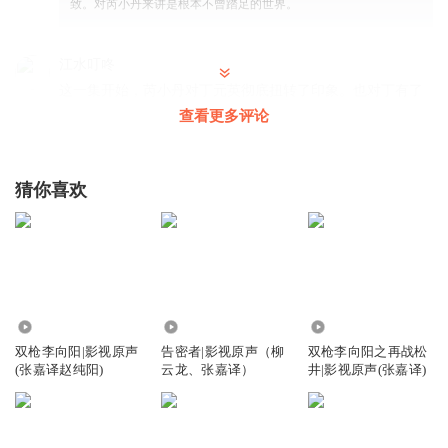
致。对芮小丹来讲是根本不曾踏足的世界。
江水叮咚
这一集开始，芮小丹对丁元英彻底扭转了印象。也对丁有了
崇拜了和兴趣……
查看更多评论
回复
2023-01-17
1
猜你喜欢
听友309639560
这个芮小丹有病吧
回复
2024-10-05
0
8.07万
190.68万
2.30万
双枪李向阳|影视原声
告密者|影视原声（柳
双枪李向阳之再战松
(张嘉译赵纯阳)
云龙、张嘉译）
井|影视原声(张嘉译)