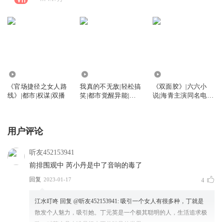
529.13万
30.99万
261.10万
《官场捷径之女人路
我真的不无敌|轻松搞
《双面胶》|六六小
线》|都市|权谋|双播
笑|都市觉醒异能|江
说|海青主演同名电视
水团队制作|多人有声
剧|免费
剧
用户评论
听友452153941
前排围观中 芮小丹是中了音响的毒了
回复
2023-01-17
4
江水叮咚
回复 @
听友452153941
:
吸引一个女人有很多种，丁就是
散发个人魅力，吸引她。丁元英是一个极其聪明的人，生活追求极