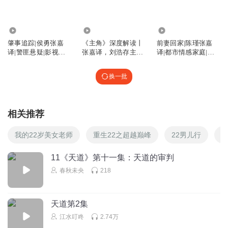
3.52万
3.96万
8.48万
肇事追踪|侯勇张嘉
《主角》深度解读丨
前妻回家|陈瑾张嘉
译|警匪悬疑|影视原
张嘉译，刘浩存主演
译|都市情感家庭|影
声剧
电视剧经典解读
视原声剧
换一批
相关推荐
我的22岁美女老师
重生22之超越巅峰
22男儿行
初
11《天道》第十一集：天道的审判
春秋未央
218
天道第2集
江水叮咚
2.74万