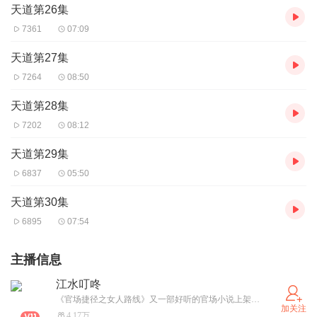
天道第26集
7361
07:09
天道第27集
7264
08:50
天道第28集
7202
08:12
天道第29集
6837
05:50
天道第30集
6895
07:54
主播信息
江水叮咚
《官场捷径之女人路线》又一部好听的官场小说上架了，一如既往的把您的月票、点赞、评论、转发砸过来吧……
加关注
4.17万