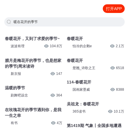
打开APP
暖在花开的季节
春暖花开，又到了求爱的季节~
春暖花开
波波有理
104.8万
怕冷的企鹅e
2.1万
腊月是梅花开的季节，也是想家
春暖花开
的季节|周末读诗
楚翘_诗歌之王
6518
新京报
147
114-春暖花开
温暖的季节
国画家墨威
8388
剧舞吧设念
364
吴祖龙：春暖花开
在玫瑰花开的季节遇到你，是我
365读书
10.1万
一生之幸
有书
4万
第1419期 气象丨全国多地遭遇