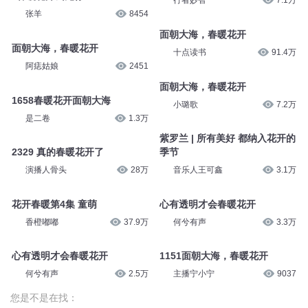
行者妙智
7.1万
张羊
8454
面朝大海，春暖花开
面朝大海，春暖花开
十点读书
91.4万
阿痣姑娘
2451
面朝大海，春暖花开
1658春暖花开面朝大海
小璐歌
7.2万
是二卷
1.3万
紫罗兰 | 所有美好 都纳入花开的
2329 真的春暖花开了
季节
演播人骨头
28万
音乐人王可鑫
3.1万
花开春暖第4集 童萌
心有透明才会春暖花开
香橙嘟嘟
37.9万
何兮有声
3.3万
心有透明才会春暖花开
1151面朝大海，春暖花开
何兮有声
2.5万
主播宁小宁
9037
您是不是在找：