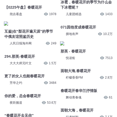
冰雹，春暖花开的季节为什么会
【0225午盘】春暖花开
下冰雹呢？
尧吉看盘
1978
儿童团精选
1433
071因他变成春暖花开
互鉴|在“梨花开遍天涯”的季节
掷地有声
10.2万
中俄友谊照鉴历史
人民日报海外网
249
那英 - 春暖花开
294.那英-春暖花开
悦读烩
7513
大大大师兄叶文
1.5万
面朝大海,春暖花开
更了的女人也能春暖花开
柠檬香香FM
2.8万
芳华之约
3484
春暖花开春华兰抒情版
你的爱，总会春暖花开
舞动青春魂
61
夜听频道
53.6万
面朝大海，春暖花开
“春暖花开去见你”