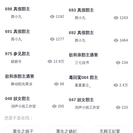
698 真假郡主
693 真假郡主
茜小九
1192
茜小九
1243
691 真假郡主
692 真假郡主
茜小九
1277
茜小九
1464
975 参见郡主
欲和亲郡主遇害
姣姣兮
12.9万
三七说书
234
欲和亲郡主遇害
蓦回鸾084 郡主
舞动阳光果冻
68
夏夏夏立_
2.4万
048 妓女郡主
047 妓女郡主
润声小筑工作室
205
润声小筑工作室
210
您是不是在找：
重生之娘子要休夫
重生之嫡妃要休夫
无赖王妃要休夫