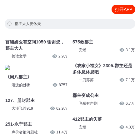
打开APP
郡主大人要休夫
首辅娇医有空间1059 谢谢您，
575救郡主
郡主大人
安燃
3.1万
善读文学
2.9万
《农家小福女》2305-郡主还是
多休息休息吧
《周八郡主》
一刀苏苏
7.1万
活泼的狒狒
8757
郡主变成公主
127、册封郡主
飞岳有声剧
6.7万
大漠飞沙919
62.9万
412郡主的失落
251-永宁郡主
安燃
4.3万
声价者银河剧社
11.4万