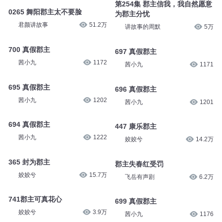
第254集 郡主信我，我自然愿意
0265 舞阳郡主太不要脸
为郡主分忧
君颜讲故事
51.2万
讲故事的周默
5万
700 真假郡主
697 真假郡主
茜小九
1172
茜小九
1171
695 真假郡主
696 真假郡主
茜小九
1202
茜小九
1201
694 真假郡主
447 康乐郡主
茜小九
1222
姣姣兮
14.2万
365 封为郡主
郡主失春红受罚
姣姣兮
15.7万
飞岳有声剧
6.2万
741郡主可真花心
699 真假郡主
姣姣兮
3.9万
茜小九
1176