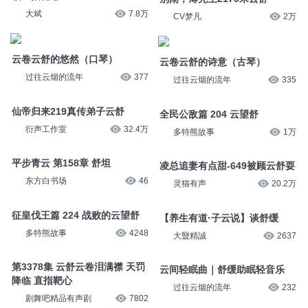
大斌
7.8万
CV梦凡
2万
云卷云舒的悠然（口琴）
云卷云舒的诗意（古琴）
过往云烟的流年
377
过往云烟的流年
335
仙帝归来219真传弟子云舒
全民公敌篇 204 云望舒
衍声工作室
32.4万
多特熊故事
1万
平步青云 第158章 舒坦
凌总追妻有点甜-649被顾云舒耍
东方白书场
46
灵猫有声
20.2万
征皇伐王篇 224 战败的云望舒
【养生有道·子云说】谈舒缓
多特熊故事
4248
大毉精誠
2637
第3378集 云舒云卷泪满襟 天罚
云间轻眠曲｜舒缓助眠轻音乐
降临 直指靶心
过往云烟的流年
232
剧舞吧精品有声剧
7802