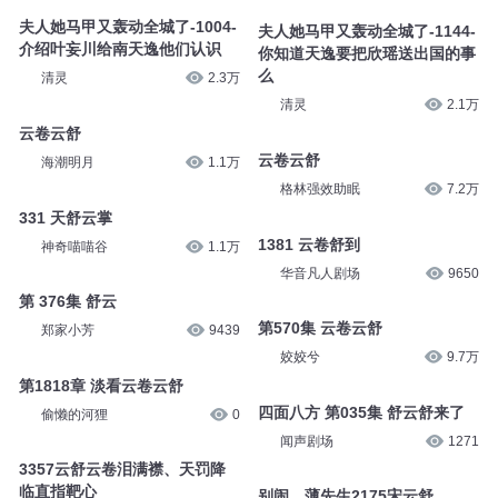
夫人她马甲又轰动全城了-1004-
夫人她马甲又轰动全城了-1144-
介绍叶妄川给南天逸他们认识
你知道天逸要把欣瑶送出国的事
么
清灵
2.3万
清灵
2.1万
云卷云舒
云卷云舒
海潮明月
1.1万
格林强效助眠
7.2万
331 天舒云掌
1381 云卷舒到
神奇喵喵谷
1.1万
华音凡人剧场
9650
第 376集 舒云
第570集 云卷云舒
郑家小芳
9439
姣姣兮
9.7万
第1818章 淡看云卷云舒
四面八方 第035集 舒云舒来了
偷懒的河狸
0
闻声剧场
1271
3357云舒云卷泪满襟、天罚降
临直指靶心
别闹，薄先生2175宋云舒