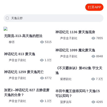
打开APP
天逸云舒
神话纪元 1136 萧天逸现身
无限流-313-高天逸的想法
声音盒子剧社
7855
柳否
5315
神话纪元 1099 魔化萧天逸
神话纪元 813 萧天逸
声音盒子剧社
8948
声音盒子剧社
1.3万
《不灭霸体诀》第452集 宇文天
神话纪元 1259 萧天逸死亡
逸
声音盒子剧社
6772
紫襟剧社
7.3万
加更2--神话纪元 827 左静是萧
丰田牛魔王值得买吗？天逸C5
天逸的分身？
可以买吗？
声音盒子剧社
1.3万
菠萝说车
4265