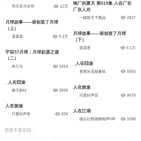
钢厂的夏天 第019集 人在厂在
羽灭非灭非羽
12万
厂在人在
一路听天下精品
2827
月球故事——谁创造了月球
（上）
月球故事——谁创造了月球
震震君
5.3万
（下）
震震君
5.1万
宇宙37月球：月球起源之谜
（二）
_人在囧途
米兰马
1814
喜闻乐见能量站
5563
_人在囧途
人在旅途
猴子剧社
2658
只爱好声音
9970
人在旅途
人在江湖
只爱好声音
834
德云社郭德纲相声VIP
3188
您是不是在找：