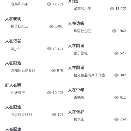
月球2
老高和小茉
12.7万
老高和小茉
11.9万
人在黎明
人在边缘
风语社彤云
1491
风语社彤云
1942
人在低谷
人在囧途
清_悦
74.8万
猴子剧社
527
人在囧途
人在囧途
喜闻乐见能量站
976
拾光精品有声工作室
382
好人在嘴
人在中年
久妖有声
10.4万
孟鹤峰
611
人在囧途
人在低谷
羽灭非灭非羽
1万
帆大圣
754
人在囧途