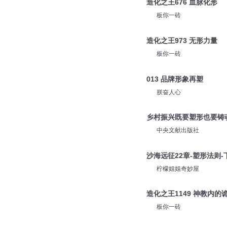
造化之王676 血脉化形
板你一砖
造化之王973 无形力量
板你一砖
013 品牌形象再塑
朕奋人心
乡村振兴既要塑形也要铸
中央文献出版社
沙海远征22章-塑形法则-
柠檬姐姐奇妙屋
造化之王1149 神教内的
板你一砖