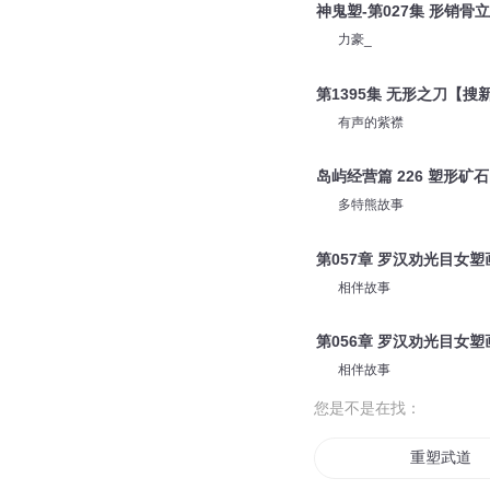
神鬼塑-第027集 形销骨立
力豪_
第1395集 无形之刀【
有声的紫襟
岛屿经营篇 226 塑形矿石
多特熊故事
第057章 罗汉劝光目女
相伴故事
第056章 罗汉劝光目女
相伴故事
您是不是在找：
重塑武道