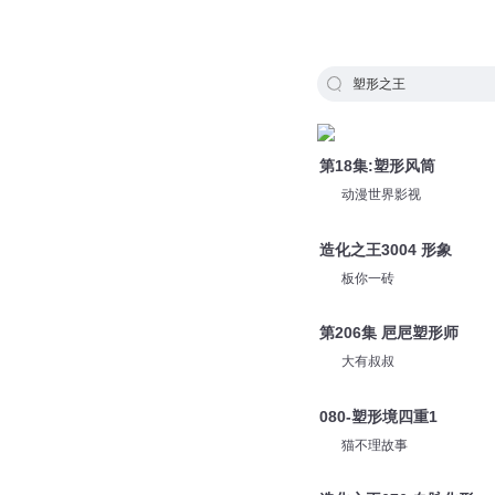
塑形之王
第18集:塑形风筒
动漫世界影视
造化之王3004 形象
板你一砖
第206集 㞎㞎塑形师
大有叔叔
080-塑形境四重1
猫不理故事