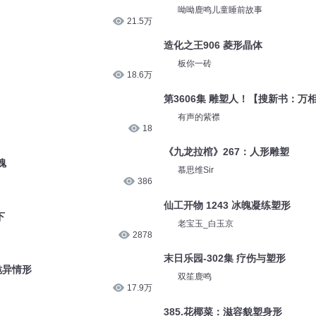
呦呦鹿鸣儿童睡前故事
21.5万
造化之王906 菱形晶体
板你一砖
18.6万
第3606集 雕塑人！【搜新书：万
有声的紫襟
18
《九龙拉棺》267：人形雕塑
魂
慕思维Sir
386
仙工开物 1243 冰魄凝练塑形
下
老宝玉_白玉京
2878
末日乐园-302集 疗伤与塑形
诡异情形
双笙鹿鸣
17.9万
385.花椰菜：滋容貌塑身形