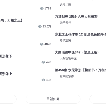
诺橙兰语
1788
万道剑尊 3569 六尊人形雕塑
搜新书：万相之王】
疯子天行
33.5万
东北之王张作霖 12 形形色色的绺
吟筝观澜
4828
大白话说中医347（塑形压脂）
塑画形像下
大白话说中医
428
第456集 水无常形【搜新书：万相
塑画形像上
有声的紫襟
428
重塑仙庭