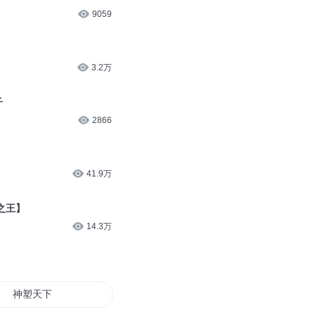
9059
3.2万
子
2866
41.9万
之王】
14.3万
神塑天下