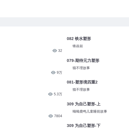
082 铁水塑形
锋叔叔
32
079-期待元力塑形
猫不理故事
9万
081-塑形境四重2
猫不理故事
5.3万
309 为自己塑形-上
呦呦鹿鸣儿童睡前故事
7804
309 为自己塑形-下