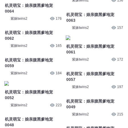
机灵萌宝：娘亲腹黑爹地宠
机灵萌宝：娘亲腹黑爹地宠
0064
0063
紫姝twins2
176
紫姝twins2
157
机灵萌宝：娘亲腹黑爹地宠
机灵萌宝：娘亲腹黑爹地宠
0062
0061
紫姝twins2
165
紫姝twins2
172
机灵萌宝：娘亲腹黑爹地宠
机灵萌宝：娘亲腹黑爹地宠
0059
0057
紫姝twins2
184
紫姝twins2
197
机灵萌宝：娘亲腹黑爹地宠
机灵萌宝：娘亲腹黑爹地宠
0052
0049
紫姝twins2
223
紫姝twins2
215
机灵萌宝：娘亲腹黑爹地宠
机灵萌宝：娘亲腹黑爹地宠
0048
0047
紫姝twins2
209
紫姝twins2
209