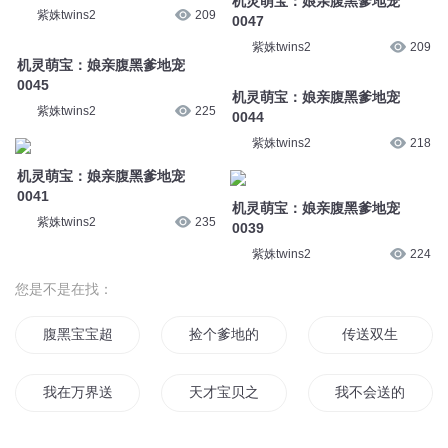
机灵萌宝：娘亲腹黑爹地宠
机灵萌宝：娘亲腹黑爹地宠
0045
0044
紫姝twins2
225
紫姝twins2
218
机灵萌宝：娘亲腹黑爹地宠
机灵萌宝：娘亲腹黑爹地宠
0041
0039
紫姝twins2
235
紫姝twins2
224
您是不是在找：
腹黑宝宝超霸气爹地我
捡个爹地的回家
传送双生
我在万界送仙剑
天才宝贝之腹黑爹地宠妻如
我不会送的
腹黑将军喜当爹
传送时代
空间传送
爹地们太腹黑
送血西天
这不是火影送我回
© 2014-
2026
喜马拉雅 版权所有