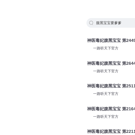
腹黑宝宝要爹爹
神医毒妃腹黑宝宝 第244
一路听天下官方
神医毒妃腹黑宝宝 第264
一路听天下官方
神医毒妃腹黑宝宝 第251
一路听天下官方
神医毒妃腹黑宝宝 第216
一路听天下官方
神医毒妃腹黑宝宝 第221