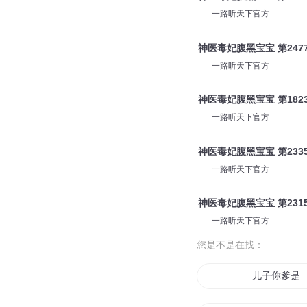
一路听天下官方
神医毒妃腹黑宝宝 第24
一路听天下官方
神医毒妃腹黑宝宝 第182
一路听天下官方
神医毒妃腹黑宝宝 第233
一路听天下官方
神医毒妃腹黑宝宝 第231
一路听天下官方
您是不是在找：
儿子你爹是