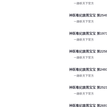
一路听天下官方
神医毒妃腹黑宝宝 第254
一路听天下官方
神医毒妃腹黑宝宝 第197
一路听天下官方
神医毒妃腹黑宝宝 第225
一路听天下官方
神医毒妃腹黑宝宝 第249
一路听天下官方
神医毒妃腹黑宝宝 第25
一路听天下官方
神医毒妃腹黑宝宝 第269