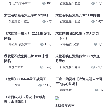
专_嫣驾车手有声
191
妖魔鬼怪丶老道
1.7万
末世召唤狂潮第五章0157降临
末世召唤狂潮第八章0118降临
妖魔鬼怪丶老道
4万
妖魔鬼怪丶老道
1.4万
《末世第一狠人》-2121集 危机
末世降临 第191集（虚无之力
降临
（下））
墨嫣然_嫣然有声
1.7万
和平精英_光梦
1万
我就是不按套路出牌 898 末世
末世召唤狂潮第四章0069集血
降临
月降临
司徒小大大
6.4万
妖魔鬼怪丶老道
7.9万
《傲风》0884-半君王战君王！
王座上的灵魂【欢迎走进末世君
王的内心世界】
一刀苏苏
14.8万
静悦聆优
36
《末日狠人》-片花【全球高
温，末世降临】
333蜀汉君王