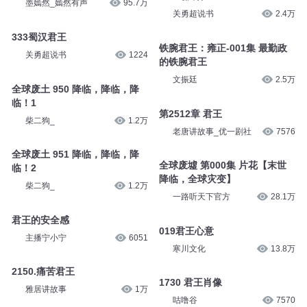
墨嫣然_嫣然有声
95.7万
关勇超说书
2.4万
333蜀汉君王
铁腕君王：雍正-001集 最勤政
关勇超说书
1224
的铁腕君王
文振廷
2.5万
全球废土 950 降临，降临，降
临！1
第2512章 君王
柴二狗_
1.2万
老唐讲故事_优一剧社
7576
全球废土 951 降临，降临，降
全球废墟 第000集 片花【末世
临！2
降临，全球灾变】
柴二狗_
1.2万
一路听天下官方
28.1万
君王的安全感
019君王心意
主播宁小宁
6051
寒川文化
13.8万
2150.痛苦君王
1730 君王肖像
雅居讲故事
1万
咕噜谷
7570