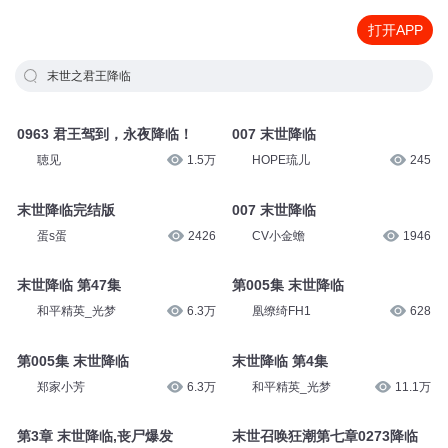
打开APP
末世之君王降临
0963 君王驾到，永夜降临！
007 末世降临
聴见
1.5万
HOPE琉儿
245
末世降临完结版
007 末世降临
蛋s蛋
2426
CV小金蟾
1946
末世降临 第47集
第005集 末世降临
和平精英_光梦
6.3万
凰缭绮FH1
628
第005集 末世降临
末世降临 第4集
郑家小芳
6.3万
和平精英_光梦
11.1万
第3章 末世降临,丧尸爆发
末世召唤狂潮第七章0273降临