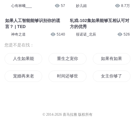
隆润国学
198
声音的味道
16.2万
【非常不着调】280-如果时间能
EP11 如果昨日能够重现，再读
够买卖
茨威格
掉掉
33.7万
三联中读
7.2万
23如果能够拥有对于好名声的自
《云家小九超皮哒》1998 如果
豪感
时光能够倒流
心有林曦___
57
妙儿姐
8.7万
如果人工智能能够识别你的谎
轧戏-102集如果能够互相认可对
言？ | TED
方的优秀
神奇之道
5140
筱诺诺_北辰
526
您是不是在找：
人生如果能够重来
重生之宠你不够
如果有如果