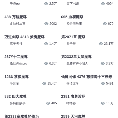
干净oo
2.5万
天下书盟
4094
438 万噬魔尊
695 血饕魔尊
多特熊故事
2002
多特熊故事
679
万道剑尊 4813 梦魇魔尊
第2071章 魔尊
疯子天行
1.4万
熊子辰
23.1万
267#十二魔尊
第2332章太皇魔尊
撒旦先生pro
6.3万
免费有声小说AI
3.3万
1266 紫极魔尊
仙魔同修 4376 忘情海十三妖尊
斗音帝
15.4万
善读文学
5491
882 四大魔尊
2381 魔尊渡厄
多特熊故事
405
咕噜谷
1.5万
第2333章魔尊的修为
2599 天河魔尊