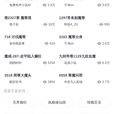
免费有声小说AI
3.3万
干净oo
5.8万
第2327章 魔尊境
1297常务副魔尊
熊子辰
19万
阿祖A_ZU
950
718 讨伐魔尊
3163 魔尊分身
多特熊故事
619
干净oo
2.6万
魔戒-287-皮平陷入癫狂
九转帝尊1129九纹血魔
鹊鹊时时
5254
花溪小说
6.3万
3518 两尊大魔头
0559 尊魔问罪
酷匠听书
2954
华音凡人剧场
2.7万
您是不是在找：
无界癫狂
疯癫修仙路
情癫至圣