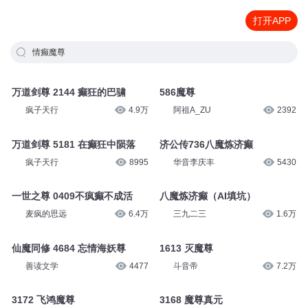
打开APP
情癫魔尊
万道剑尊 2144 癫狂的巴骕
586魔尊
疯子天行
4.9万
阿祖A_ZU
2392
万道剑尊 5181 在癫狂中陨落
济公传736八魔炼济癫
疯子天行
8995
华音李庆丰
5430
一世之尊 0409不疯癫不成活
八魔炼济癫（AI填坑）
麦疯的思远
6.4万
三九二三
1.6万
仙魔同修 4684 忘情海妖尊
1613 灭魔尊
善读文学
4477
斗音帝
7.2万
3172 飞鸿魔尊
3168 魔尊真元