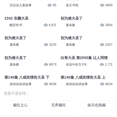
莎拉说儿童故事
95
老王书馆
4859
2342 东鹏大圣
别为难大圣了
酷匠听书
6.9万
薯条酱
2854
别为难大圣了
别为难大圣了
薯条酱
3225
薯条酱
2427
别为难大圣了
白骨大圣 第2555集 让人同情
薯条酱
6673
传说中的方片K
1.7万
第140集 八戒实情告大圣 下
第140集 八戒实情告大圣 上
谢涛叔叔讲故事
9638
谢涛叔叔讲故事
9634
您是不是在找：
癫狂之心
无界癫狂
娱乐也疯癫