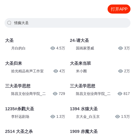
打开APP
情癫大圣
大圣
24-请大圣
月白的白
4.5万
国画家墨威
3万
大圣归来
大圣来当班
拾光精品有声工作室
4万
米小圈
2万
三大圣学思想
三大圣学思想
陈昌文创业商学院_二
729
陈昌文创业商学院_二
817
1235#杀戮大圣
1394 水猿大圣
李轩远剧场
1.3万
京大金_白玉京
1.5万
2514 大圣之杀
1909 赤魔大圣