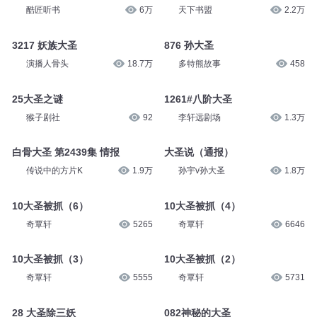
酷匠听书
6万
天下书盟
2.2万
3217 妖族大圣
876 孙大圣
演播人骨头
18.7万
多特熊故事
458
25大圣之谜
1261#八阶大圣
猴子剧社
92
李轩远剧场
1.3万
白骨大圣 第2439集 情报
大圣说（通报）
传说中的方片K
1.9万
孙宇v孙大圣
1.8万
10大圣被抓（6）
10大圣被抓（4）
奇覃轩
5265
奇覃轩
6646
10大圣被抓（3）
10大圣被抓（2）
奇覃轩
5555
奇覃轩
5731
28 大圣除三妖
082神秘的大圣