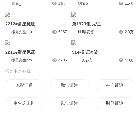
青兔_
3.9万
糖宝S
1.5万
2212#群星见证
第1973集 见证
撒旦先生pro
5067
NJ早安酱
2.3万
2211#群星见证
314-见证奇迹
撒旦先生pro
4935
一刀苏苏
4.8万
您是不是在找：
以影证道
魔仙证道
神血证道
重生之末世证道
以仙证道
时间证道
证道万古
证道系统
长生证道
证我为神
重生证道
文明的见证