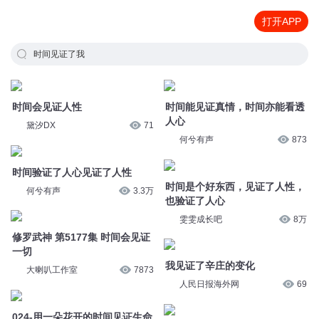
打开APP
时间见证了我
时间会见证人性
时间能见证真情，时间亦能看透
人心
黛汐DX
71
何兮有声
873
时间验证了人心见证了人性
时间是个好东西，见证了人性，
何兮有声
3.3万
也验证了人心
雯雯成长吧
8万
修罗武神 第5177集 时间会见证
一切
我见证了辛庄的变化
大喇叭工作室
7873
人民日报海外网
69
024-用一朵花开的时间见证生命