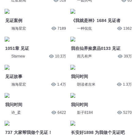
红星新闻
518
一如共鸣
65
见证案例
《我就是神》1684 见证者
瀚海星宏
7189
一种侃侃
1362
1051章 见证
我在仙界捡废品0133 见证
Starnew
10.3万
雨凡有声
39万
见证故事
我问时间
瀚海星宏
1.4万
朗读者吉米
1.3万
我问时间
我问时间
诗_柔
6422
影子8184
5270
737 大家帮我做个见证！
长安好1898 为我做个见证吧