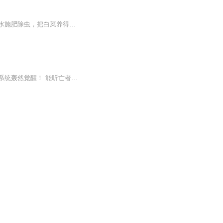
夕遥宗的林羡长老一日梦见自己收了个资质极高的徒弟，她把徒弟当白菜一样养，松土浇水施肥除虫，把白菜养得白白嫩嫩，殊不知哪一步出了差错，她被自己亲手养大的白菜杀了。 林羡：“？” 一觉睡醒，掌门牵了个面黄肌瘦的少年到她跟前，“小八你看...
现代青年林晨意外穿越至青云大陆，落地便直面惨烈厮杀，身陷生死绝境。危亡之际，尸语系统轰然觉醒！ 能听亡者低语，可辨世间秘辛。解析残魂记忆，挖掘上古传承，凭尸语窥天机，借造化锻神躯。一次次完成系统任务，斩获逆天奖赏，肉身筋骨不断蜕变，实力一...