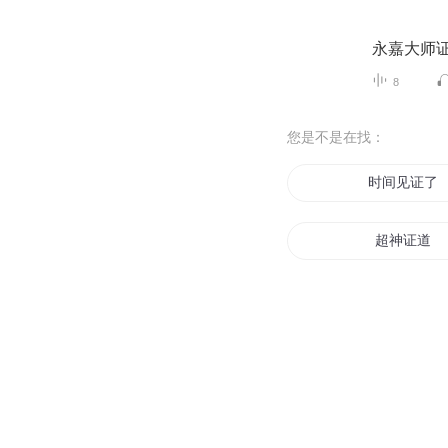
永嘉大师
8
您是不是在找：
时间见证了
超神证道
时间见证者
以仙证道
证我为神