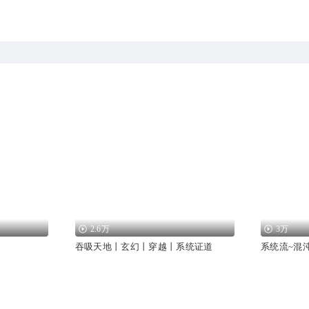
2.6万
3万
吞吸天地丨玄幻丨穿越丨系统证道
系统流~混