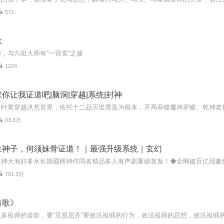
571
歌
，与六祖大师有“一宿觉”之缘
1224
你让我证道吧|脑洞|穿越|系统|封神
63.8万
生神子，何须妹骨证道！｜最强升级系统｜玄幻
781.3万
道歌》