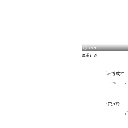
5.5万
魔泪证道
证道成神
263
证道歌
11