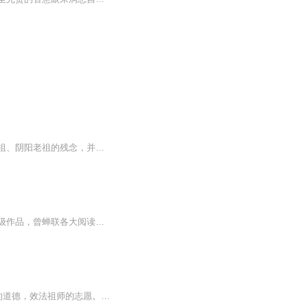
【内容简介】叶青穿越洪荒世界，依托十二品灭世黑莲为根本，开局吞噬魔神罗睺、乾坤老祖、阴阳老祖的残念，并掌握阴阳生死图、弑神枪、乾坤鼎三件顶级至宝。苦修百万年，叶青化形而出。通晓前后古今的他步步占领先机，让洪荒生灵在滔天魔焰下颤抖。紫霄宫...
◆白金玄幻大神大海好多水长期霸榜神作同名精品多人有声剧重磅首发！◆全网破百亿现象级作品，曾蝉联各大阅读平台畅销榜第一，同名漫画人气破百亿！◆欢迎订阅、收听、评论、分享！月票送一送！【内容简介】你见过杀鸡爆出神级血脉的没有？你见过杀蛤蟆爆...
我们见到这么多祖师的道影，要“见贤思齐”要效法祖师的行为，效法祖师的思想，效法祖师的道德，效法祖师的志愿。所谓“舜何人也？予何人也？有为者亦若是。”我们可以把它改成“祖师何人也？我何人也？”我要是好好地修行，将来也是开悟证果的人。所以这...