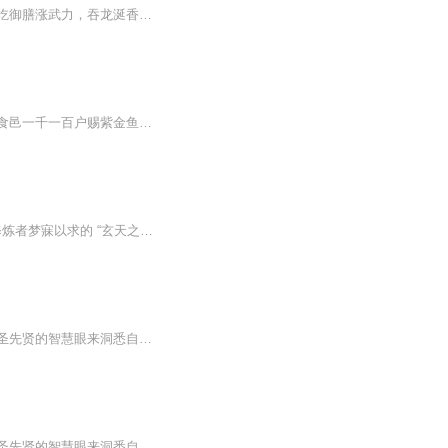
别人穿越当王爷，主角穿成偷吃剩饭的小太监。直到某夜偷啃狮子头激活「饕餮系统」——吃御膳涨武力，吞龙涎香升修为！本想苟成九千岁，奈何陈妃娘娘的玉足太晃眼，更糟的是身体某处突然觉醒…“娘娘，我真不是假太监！”“闭嘴，把这碗十全大补汤喝了！
无相大师行状 翰林学士朝散大夫行左司谏知制诰同修国史判史判馆事柱国南阳郡开国侯食邑一千一百户赐紫金鱼袋杨亿 述 温州永嘉玄觉禅师者。永嘉人也。姓戴氏。丱岁出家。遍探三藏精天台旨。观圆妙法门。于四威仪中。常冥禅观。后因左溪朗禅师激励。...
一个猥琐的大学生，穿越成为一名追求武道巅峰的少年。一块神秘的石头，让他获得修炼者梦寐以求的 “玄天之体” 和绝世心法《玄天真经》，从此踏上一条异于他人的修炼之路。九天神雷淬体，天地法则在身，阴阳涅盘称霸，玄天真经独尊。他拥有强...
感悟每天发生的当下事，链接老子玄同思想，解读人与人、与天、与家国世界的关系，借古圣先贤的智慧眼来洞悉自己，遇见老子，遇见真相，遇见更好的自己。更新时间：随事情发生而感。主播简介：海王星（汉字在人间），王海新，毕业于太原师范学院。百朝贞观...
感悟每天发生的当下事，链接老子玄同思想，解读人与人、与天、与家国世界的关系，借古圣先贤的智慧眼来洞悉自己，遇见老子，遇见真相，遇见更好的自己。主播简介：海王星（汉字在人间），王海新，毕业于太原师范学院。百朝贞观书院院长。用7年时间完成了课程教材《还原道德经》等，总结了践行优秀传统文化的二十多年过往，希望为文化复兴尽绵薄之力。