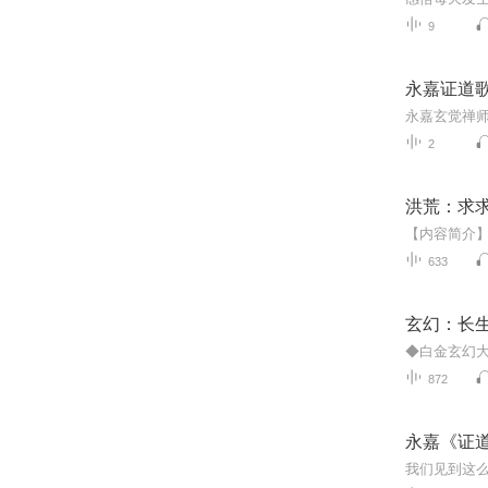
9
永嘉证道
永嘉玄觉禅师
2
洪荒：求求
633
玄幻：长
872
永嘉《证