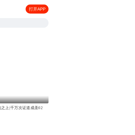
打开APP
沌之上|千万次证道成圣02