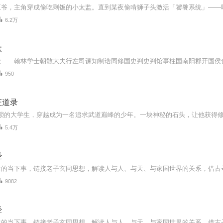
6.2万
歌
950
证道录
5.4万
经
9082
经