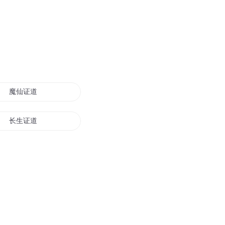
魔仙证道
长生证道
证道万古
仙剑证道传
时间证道