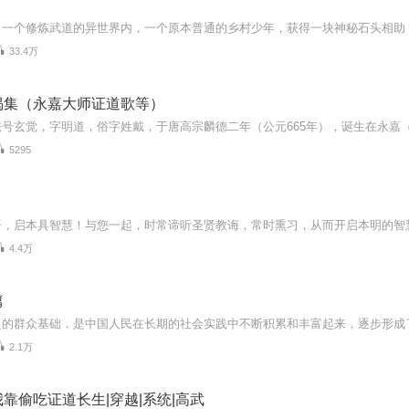
33.4万
偈集（永嘉大师证道歌等）
5295
》
4.4万
篇
2.1万
靠偷吃证道长生|穿越|系统|高武