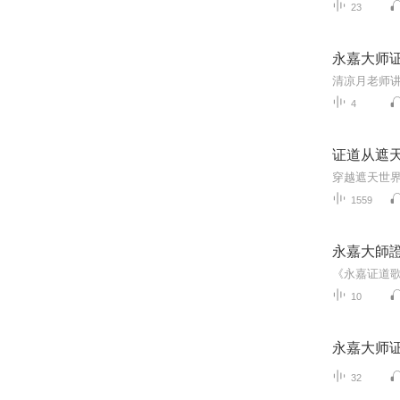
23
永嘉大师
清凉月老师
4
证道从遮
穿越遮天世
1559
永嘉大師
10
永嘉大师
32