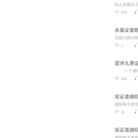
544
永嘉证道
1
雷淬九霄
845
实证道德
81
实证道德