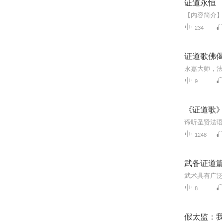
证道永恒
234
证道歌佛
9
《证道歌
1248
武备证道
8
假太监：我