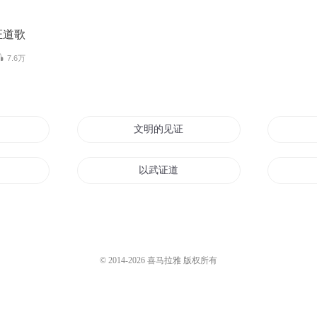
证道歌
7.6万
我
文明的见证
以武证道
证道长生
证道成神
© 2014-
2026
喜马拉雅 版权所有
人间的证明