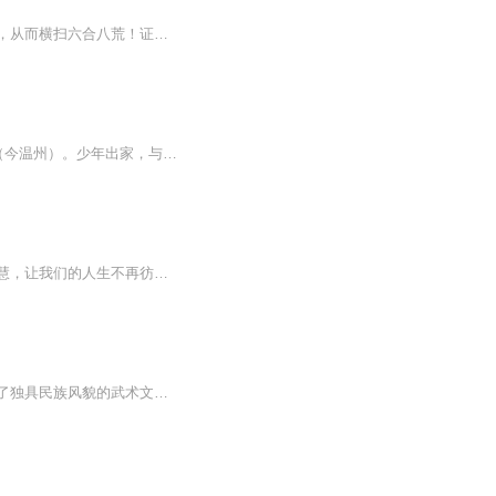
【内容简介】一个修炼武道的异世界内，一个原本普通的乡村少年，获得一块神秘石头相助，从而横扫六合八荒！证那永恒之道！【作者/主播简介】作者：青衫落拓，网络小说作家。主播：华风五【购买须知】1、本作品为付费有声书，前90集为免费试听，购买成功后...
永嘉大师，法号玄觉，字明道，俗字姓戴，于唐高宗麟德二年（公元665年），诞生在永嘉（今温州）。少年出家，与南岳怀让、青原行思等同列禅宗六祖慧能门下，成为著名的五大弟子之一。他曾去广东曹溪南华寺拜见六祖惠能印证得悟，所著的《永嘉禅宗集》和《永...
谛听圣贤法语，启本具智慧！与您一起，时常谛听圣贤教诲，常时熏习，从而开启本明的智慧，让我们的人生不再彷徨和迷惑！让人生的每一个当下，都能够明明了了，清清楚楚，清静湛然！
武术具有广泛的群众基础．是中国人民在长期的社会实践中不断积累和丰富起来，逐步形成了独具民族风貌的武术文化体系，是一项宝贵的文化遗产。《武备证道篇》聚焦中华国术，具有中国传统文化共性的反映，又具有武术本身独特的个性涵含。