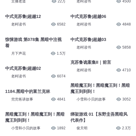
主播老道
22万
老柯读书
4500
中式克苏鲁|超越12
中式克苏鲁|超越06
老柯读书
6582
老柯读书
4848
惊悚游戏 第078集 黑暗中注视
中式克苏鲁|超越03
着
老柯读书
5858
月下声花
1.5万
克苏鲁诡案集II｜前言
中式克苏鲁|超越02
老柯读书
4710
老柯读书
6074
黑暗魔王到！黑暗魔王到！黑暗
1184.黑暗中的富兰克林
魔王到到到！
兜兜爸讲故事
4841
小雪和小贝的故事
3052
黑暗魔王到！黑暗魔王到！黑暗
绑架游戏 01【东野圭吾黑暗风
魔王到到到！
代表作】
小雪和小贝的故事
1892
俊天明
2.3万