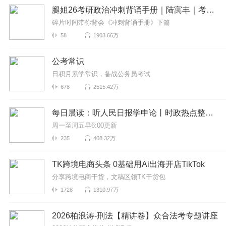
腿姐26考研政治冲刺背诵手册｜陆寓丰｜考点带背
碎片时间带你背会《冲刺背诵手册》下篇
58
1903.66万
公考常识
日积月累学常识，备战公务员考试
678
2515.42万
每日晨读：听人民日报学申论丨时政热点整合丨考公考编
周一至周五早6:00更新
235
408.32万
TK跨境电商头条 0基础用Ai出海开店TikTok
分享跨境电商干货，文稿区领TK干货包
1728
1310.97万
2026柏浪涛-刑法【精讲卷】众合法考专题讲座