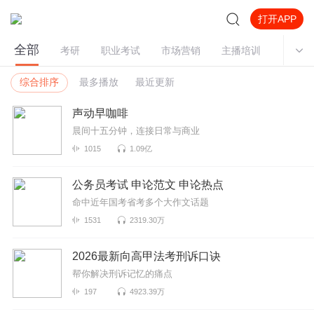
打开APP
全部
考研
职业考试
市场营销
主播培训
教材教
综合排序
最多播放
最近更新
声动早咖啡
晨间十五分钟，连接日常与商业
1015
1.09亿
公务员考试 申论范文 申论热点
命中近年国考省考多个大作文话题
1531
2319.30万
2026最新向高甲法考刑诉口诀
帮你解决刑诉记忆的痛点
197
4923.39万