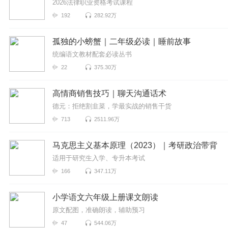
2026法律职业资格考试课程
192
282.92万
孤独的小螃蟹｜二年级必读｜睡前故事
统编语文教材配套必读丛书
22
375.30万
高情商销售技巧｜聊天沟通话术
德元：拒绝割韭菜，学最实战的销售干货
713
2511.96万
马克思主义基本原理（2023）｜考研政治带背
适用于研究生入学、专升本考试
166
347.11万
小学语文六年级上册课文朗读
原文配图，准确朗读，辅助预习
47
544.06万