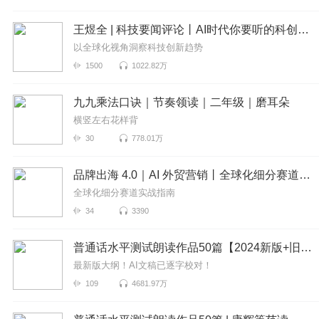
王煜全 | 科技要闻评论丨AI时代你要听的科创趋势
以全球化视角洞察科技创新趋势
1500
1022.82万
九九乘法口诀｜节奏领读｜二年级｜磨耳朵
横竖左右花样背
30
778.01万
品牌出海 4.0｜AI 外贸营销丨全球化细分赛道实战指南
全球化细分赛道实战指南
34
3390
普通话水平测试朗读作品50篇【2024新版+旧版】
最新版大纲！AI文稿已逐字校对！
109
4681.97万