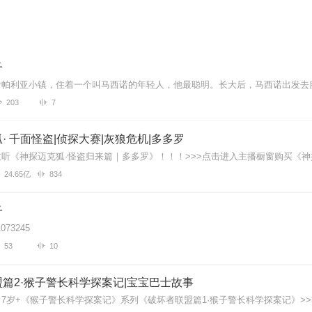
子
203
7
· 千面怪盗|侦探大赛|灰狼危机|多多罗
24.65亿
834
子
073245
53
10
篇2·猴子警长科学探案记|宝宝巴士故事