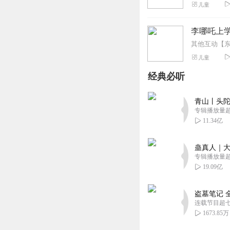
儿童
李哪吒上
儿童
经典必听
青山丨头陀
专辑播放量超1
11.34亿
蛊真人｜大
专辑播放量超1
19.09亿
盗墓笔记 
连载节目超
1673.85万