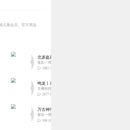
其他互动【东海小学李哪吒】开小红书账号啦，快来关注和李哪吒成为好朋友！有机会免费领儿童会员、官方周边！【点击加入】东海小学广播站圈子，更多互动！李哪吒全新冒险番...
北派盗墓笔记丨头陀渊出品丨悬疑灵异丨摸金校尉丨
最近一周更新
1683.59万
鸣龙丨东方玄幻丨紫襟团队丨轻松搞笑丨多人有声
主播粉丝2836万
2877.85万
万古神帝丨玄幻丨热血丨紫襟团队演播丨多人有声
最近一周更新
368.18万