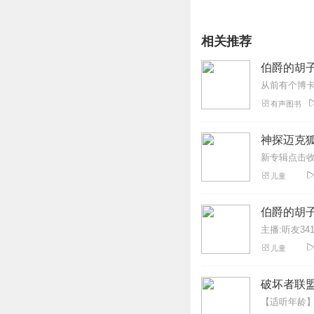
相关推荐
伯爵的胡
有声图书
神探迈克狐
儿童
伯爵的胡
主播:听友341
儿童
破坏者联盟