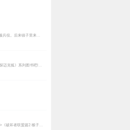
从前有个博卡帕利亚小镇，住着一个叫马西诺的年轻人，他最聪明。长大后，马西诺出发去服兵役。后来镇子里来了一个女巫米奇利娜，她把人们的牛都偷走，让镇里的人们都不能...
新专辑点击收听《神探迈克狐·怪盗归来篇｜多多罗》！！！>>>点击进入主播橱窗购买《神探迈克狐》系列图书吧!<<<多多罗故事【点击前往】收听多多罗其他好玩有趣的故...
【适听年龄】7岁+《猴子警长科学探案记》系列《破坏者联盟篇1·猴子警长科学探案记》>>>《破坏者联盟篇2·猴子警长科学探案记》>>>《破坏者联盟篇3·猴子警长科...