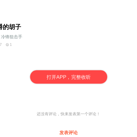
爵的胡子
冷锋狙击手
7
1
打
开
A
P
P，完整收听
还没有评论，快来发表第一个评论！
发表评论