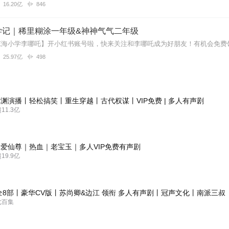
16.20亿
846
学记｜稀里糊涂一年级&神神气气二年级
25.97亿
498
渊演播丨轻松搞笑丨重生穿越丨古代权谋丨VIP免费 | 多人有声剧
1.3亿
爱仙尊｜热血｜老宝玉｜多人VIP免费有声剧
9.9亿
全8部丨豪华CV版丨苏尚卿&边江 领衔 多人有声剧丨冠声文化丨南派三叔
七百集