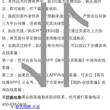
1、本作品为付费有声书，前101集为免费试听，购买成功
后，即可收听，可下载重复收听。
2、版权归原作者所有，严禁翻录成任何形式，严禁在任何第
三方平台传播，违者将追究其法律责任。
3、如在充值／购买环节遇到问题，您可通过页面右上方按
钮，将页面分享至微信内使用微信支付完成购买。
4、在购买过程中，如果您有任何问题，可以按以下步骤咨询
在线客服：
第一步：您可在喜马拉雅APP【账号-联系客服】中咨询在线
客服；
第二步：如果您无法联系上APP内在线客服，可关注【喜马
拉雅APP】公众号，通过下方菜单栏里【我的-在线客服】咨
询在线客服；
第三步：如果在线客服都未取得联系，也可拨打客服电话：
切换顺序
400-838-5616
超凡伯爵 片花