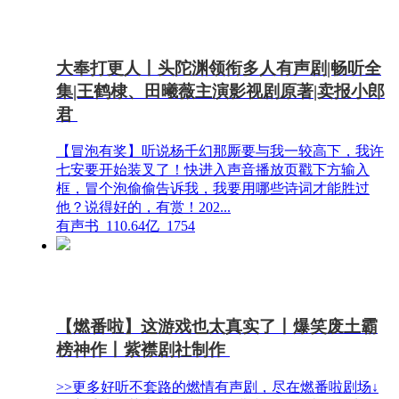
大奉打更人丨头陀渊领衔多人有声剧|畅听全
集|王鹤棣、田曦薇主演影视剧原著|卖报小郎
君
【冒泡有奖】听说杨千幻那厮要与我一较高下，我许
七安要开始装叉了！快进入声音播放页戳下方输入
框，冒个泡偷偷告诉我，我要用哪些诗词才能胜过
他？说得好的，有赏！202...
有声书
110.64亿
1754
【燃番啦】这游戏也太真实了丨爆笑废土霸
榜神作丨紫襟剧社制作
>>更多好听不套路的燃情有声剧，尽在燃番啦剧场↓