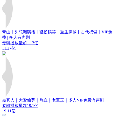
青山丨头陀渊演播丨轻松搞笑丨重生穿越丨古代权谋丨VIP免
费 | 多人有声剧
专辑播放量超11.3亿
11.37亿
蛊真人｜大爱仙尊｜热血｜老宝玉｜多人VIP免费有声剧
专辑播放量超19.1亿
19.11亿