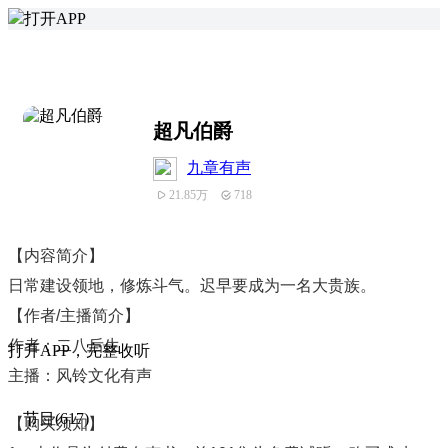
打开APP
超凡伯爵
九章有声
21.85万
718
【内容简介】
日常建设领地，修炼斗气。迟早要成为一名大贵族。
【作者/主播简介】
作者：二八后生
打
开
A
P
P，完整收听
主播：风铃文化有声
节目(617)
【购买须知】