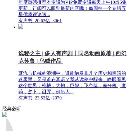
年度重磅推荐本专辑为VIP免费专辑每天上午10点5集
更新，订阅可以听到最新内容哦！每周抽一个专辑五
星优质评论送...
有声书
20.62亿
3061
诡秘之主 | 多人有声剧丨同名动画原著 | 西幻
克苏鲁 | 乌贼作品
蒸汽与机械的浪潮中，谁能触及非凡？历史和黑暗的
迷雾里，又是谁在耳语？我从诡秘中醒来，睁眼看见
这个世界：枪械，大炮，巨舰，飞空艇，差分机；魔
药，占卜，诅咒，倒吊人...
有声书
23.52亿
2070
经典必听