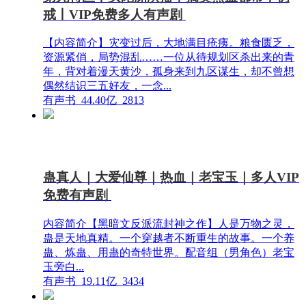
戒丨VIP免费多人有声剧
【内容简介】灾变过后，大地满目疮痍。粮食匮乏，
资源紧俏，局势混乱……一位从待规划区杀出来的青
年，背对着漫天黄沙，孤身来到九区谋生，却不曾想
偶然结识三五好友，一念...
有声书
44.40亿
2813
蛊真人｜大爱仙尊｜热血｜老宝玉｜多人VIP
免费有声剧
内容简介【黑暗文反派流封神之作】人是万物之灵，
蛊是天地真精。一个穿越者不断重生的故事。一个养
蛊、炼蛊、用蛊的奇特世界。配音组（男角色）老宝
玉旁白...
有声书
19.11亿
3434