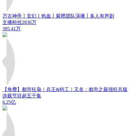
万古神帝丨玄幻丨热血丨紫襟团队演播丨多人有声剧
主播粉丝2836万
395.41万
【免费】都市狂枭｜兵王&特工｜又名：都市之最强狂兵版
连载节目超五千集
6.25亿