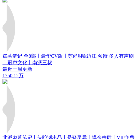
盗墓笔记 全8部丨豪华CV版丨苏尚卿&边江 领衔 多人有声剧
丨冠声文化丨南派三叔
最近一周更新
1750.12万
北派盗墓笔记丨头陀渊出品丨悬疑灵异丨摸金校尉丨VIP免费