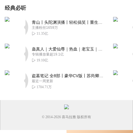
经典必听
青山丨头陀渊演播丨轻松搞笑丨重生穿越丨古代权谋丨VIP免费 | 多人有声剧
主播粉丝1659万
11.35亿
蛊真人｜大爱仙尊｜热血｜老宝玉｜多人VIP免费有声剧
专辑播放量超19.1亿
19.10亿
盗墓笔记 全8部丨豪华CV版丨苏尚卿&边江 领衔 多人有声剧丨冠声文化丨南派三叔
最近一周更新
1704.71万
© 2014-
2026
喜马拉雅 版权所有