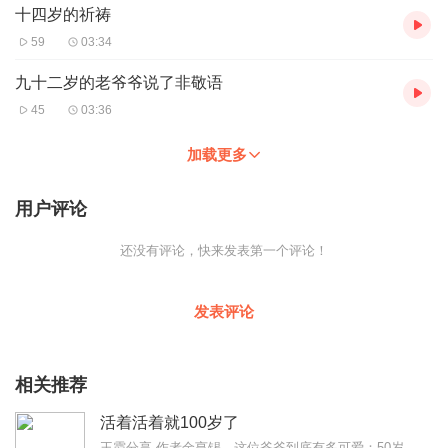
十四岁的祈祷
59
03:34
九十二岁的老爷爷说了非敬语
45
03:36
加载更多
用户评论
还没有评论，快来发表第一个评论！
发表评论
相关推荐
活着活着就100岁了
王霞分享-作者金亨锡，这位爷爷到底有多可爱：50岁开始踢足球，60岁学习游泳、身高只有162，他比赛要是赢了就一脸得意的炫耀，像个老顽童一样，99岁他坐公交车...