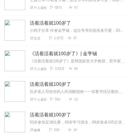
5571
57
个人成长
活着活着就100岁了
小鸽子分享-作者金亨锡，这位爷爷到底有多可爱：50岁开始踢足球，60岁学习游泳、身高只有162，他比赛要是赢了就一脸得意的炫耀，像个老顽童一样，99岁他坐公交...
1.97万
57
生活
《活着活着就100岁了》| 金亨锡
《活着活着就100岁了》是韩国延世大学教授，哲学家金亨锡的作品。他用自己百年的人生经历告诉我们，生存的意义和活着的价值是什么？以及这位百岁老人有关财富，幸福，人...
3.55万
56
个人成长
活着活着就100岁了
百岁老人写给你的人间清醒指南一一你要寻找活着的乐趣，而不是活着的意义。
552
12
个人成长
活着活着就100岁了
50岁参加足球比赛，60岁学习游泳，99岁发表165次演讲，坚持跑步20余年……金亨锡一直秉承："活在世上，能够获得精神层面和人性层面的成长。"正因如此，100...
533
10
健康