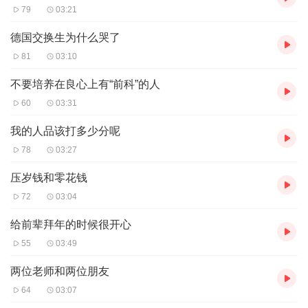
79
03:21
德国交换生为什么哭了
81
03:10
不要培养在良心上有“前科”的人
60
03:31
我的人品该打多少分呢
78
03:27
压岁钱和零花钱
72
03:04
给前辈拜年的时候很开心
55
03:49
两位老师和两位朋友
64
03:07