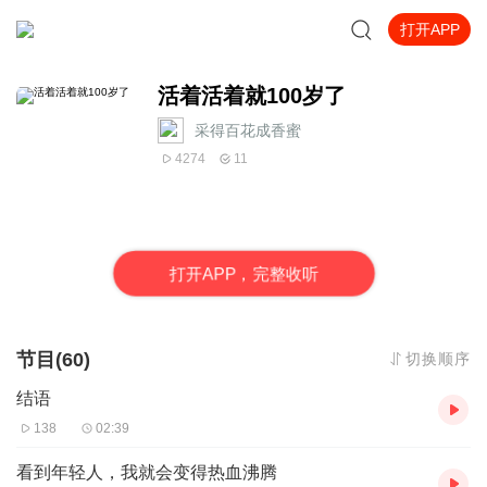
打开APP
活着活着就100岁了
采得百花成香蜜
4274
11
打
开
A
P
P，完整收听
节目(60)
切换顺序
结语
138
02:39
看到年轻人，我就会变得热血沸腾