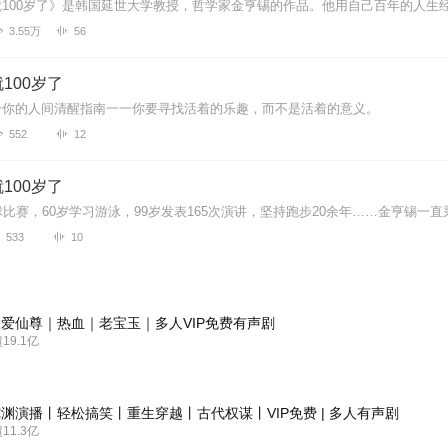
3.55万
56
100岁了
给你的人间清醒指南一一你要寻找活着的乐趣，而不是活着的意义。
552
12
100岁了
533
10
爱仙尊｜热血｜老宝玉｜多人VIP免费有声剧
9.1亿
渊演播丨轻松搞笑丨重生穿越丨古代权谋丨VIP免费 | 多人有声剧
1.3亿