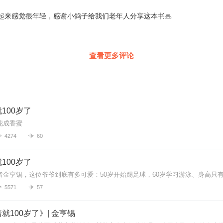
起来感觉很年轻，感谢小鸽子给我们老年人分享这本书🙏
查看更多评论
100岁了
花成香蜜
4274
60
100岁了
5571
57
就100岁了》| 金亨锡