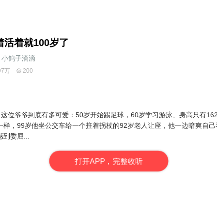
着活着就100岁了
小鸽子滴滴
97万
200
，这位爷爷到底有多可爱：50岁开始踢足球，60岁学习游泳、身高只有1
一样，99岁他坐公交车给一个拄着拐杖的92岁老人让座，他一边暗爽自
委屈...
打
开
A
P
P，完整收听