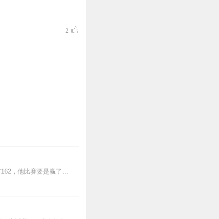
2
王霞分享-作者金亨锡，这位爷爷到底有多可爱：50岁开始踢足球，60岁学习游泳、身高只有162，他比赛要是赢了就一脸得意的炫耀，像个老顽童一样，99岁他坐公交车...