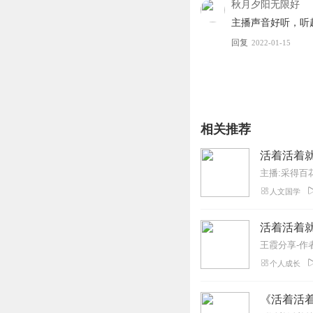
秋月夕阳无限好
主播声音好听，听
回复
2022-01-15
相关推荐
活着活着就
主播:采得百
人文国学
活着活着就
个人成长
《活着活着