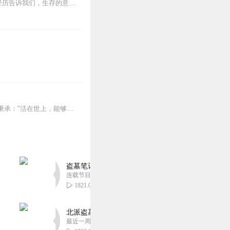
《活着活着就100岁了》是韩国延世大学教授，哲学家金亨锡的作品。他用自己百年的人生经历告诉我们，生存的意义和活着的价值是什么？以及这位百岁老人有关财富，幸福，人...
50岁参加足球比赛，60岁学习游泳，99岁发表165次演讲，坚持跑步20余年……金亨锡一直秉承："活在世上，能够获得精神层面和人性层面的成长。"正因如此，100...
盗墓笔记 全8部丨豪华CV版丨苏尚卿&边江 领衔
连载节目超七百集
1821.05万
北派盗墓笔记丨头陀渊出品丨悬疑灵异丨摸金校尉丨
最近一周更新