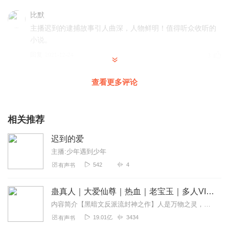
比默
主播迟到的逮捕故事引人曲深，人物鲜明！值得听众收听的
小说。
回复
2021-12-24
3
岁月静好_j1j
查看更多评论
小说故事情节描写的细腻自然，主播的演播声音圆润，情感
饱满，很有带入感。讲述着东北煤矿工人当时的生活状态，
将我们带入了那个寒冷的遥远的北方。引人入胜！
相关推荐
回复
2021-12-15
3
迟到的爱
主播:少年遇到少年
清風細雨你如鯊
542
4
有声书
一段离奇事件为主线，煤炭工人马大夫从罪犯到英雄的双面
人格，亦黑亦白的灰色人生，感情色彩浓厚，故事情节曲折
蛊真人｜大爱仙尊｜热血｜老宝玉｜多人VIP免费有声剧
生动。
内容简介【黑暗文反派流封神之作】人是万物之灵，蛊是天地真精。一个穿越者不断重生的故事。一个养蛊、炼蛊、用蛊的奇特世界。配音组（男角色）老宝玉旁白...
回复
2021-12-10
3
19.01亿
3434
有声书