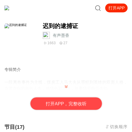
打开APP
迟到的逮捕证
有声墨香
1663
27
专辑简介
一段离奇事件为主线，煤炭工人马大夫从罪犯到英雄的双面人格，
亦黑亦白的灰色人生，感情色彩浓厚，故事情节曲折生动。
打
开
A
P
P，完整收听
节目(17)
切换顺序