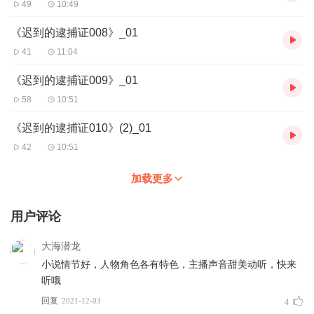
49
10:49
《迟到的逮捕证008》_01
41
11:04
《迟到的逮捕证009》_01
58
10:51
《迟到的逮捕证010》(2)_01
42
10:51
加载更多
用户评论
大海潜龙
小说情节好，人物角色各有特色，主播声音甜美动听，快来
听哦
回复
2021-12-03
4