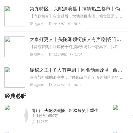
快乐_纤菲依然
第九特区丨头陀渊演播丨搞笑热血都市丨伪戒丨VIP免费多人有声剧
小说演播棒棒哒，故事情节动听，人物演绎精彩，声音各
色，不错，喜欢！
【内容简介】灾变过后，大地满目疮痍。粮食匮乏，资源紧俏，局势混乱……一位从待规划区杀出来的青年，背对着漫天黄沙，孤身来到九区谋生，却不曾想偶然结识三五好友，一念...
44.32亿
2813
有声书
回复
2021-12-09
3
玫瑰roseroserose
大奉打更人丨头陀渊领衔多人有声剧|畅听全集|王鹤棣、田曦薇主演影视剧原著|卖报小郎君
非常棒的小说！值得推荐
【冒泡有奖】听说杨千幻那厮要与我一较高下，我许七安要开始装叉了！快进入声音播放页戳下方输入框，冒个泡偷偷告诉我，我要用哪些诗词才能胜过他？说得好的，有赏！202...
110.56亿
1754
有声书
回复
2021-12-05
3
苏林的梦工厂
诡秘之主 | 多人有声剧丨同名动画原著 | 西幻克苏鲁 | 乌贼作品
好故事，好演播，推荐订阅！
蒸汽与机械的浪潮中，谁能触及非凡？历史和黑暗的迷雾里，又是谁在耳语？我从诡秘中醒来，睁眼看见这个世界：枪械，大炮，巨舰，飞空艇，差分机；魔药，占卜，诅咒，倒吊人...
23.47亿
2070
有声书
回复
2021-12-05
3
经典必听
芒丛呀
看了小说，超赞👍！！
青山丨头陀渊演播丨轻松搞笑丨重生穿越丨古代权谋丨VIP免费 | 多人有声剧
主播粉丝1659万
回复
2021-12-16
2
11.23亿
黑夜独舞的精灵