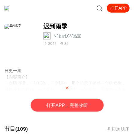
打开APP
迟到雨季
NJ如此CV晶宝
2042
35
日更一集
【内容简介】
一次悄悄话，一张纸条，一个眼神，那个暗恋了整整一年的女生，
最终没有选择他。一次罚站，一次争吵，一次反抗，兄弟的一次表
白，瞬间抵过了他半年的苦追在青春校园中，我们经历了许多的第
一次，最终也与这些第一次擦肩而过，淅淅沥沥的雨季里，藏着酸
打
开
A
P
P，完整收听
酸甜甜的青春，也蕴含着意外的秘密。那么，到底他错过了什么，
又得到了什么呢？
【作者/主播简介】
节目(109)
切换顺序
作者：鱼弄天下，网络小说作家。