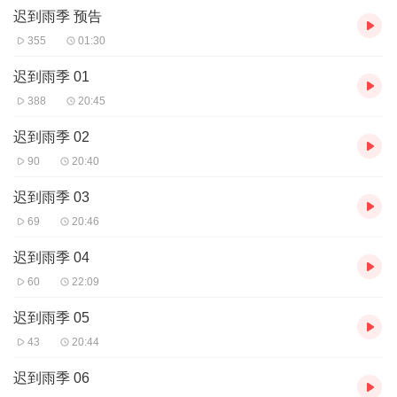
迟到雨季 预告
主播：NJ如此，一个喜欢配音的小主播。
355
01:30
【购买须知】
1、本作品为付费有声书，前24集为免费试听，购买成功后，即可收
迟到雨季 01
听，可下载重复收听。
388
20:45
2、版权归原作者所有，严禁翻录成任何形式，严禁在任何第三方平
台传播，违者将追究其法律责任。
迟到雨季 02
3、如在充值／购买环节遇到问题，您可通过页面右上方按钮，将页
90
20:40
面分享至微信内使用微信支付完成购买。
4、在购买过程中，如果您有任何问题，可以按以下步骤咨询在线客
迟到雨季 03
服：
69
20:46
第一步：您可在喜马拉雅APP【账号】-【帮助与反馈】”中咨询在线
客服
迟到雨季 04
第二步：如果您无法联系上APP内在线客服，可关注【喜马拉雅付
费精品】公众号，通过下方菜单栏里咨询在线客服
60
22:09
第三步：如果在线客服都未取得联系，也可拨打客服电话：400-
838-5616
迟到雨季 05
43
20:44
迟到雨季 06