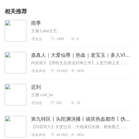
相关推荐
雨季
主播:Lake文艺
1494
6
生活
蛊真人｜大爱仙尊｜热血｜老宝玉｜多人VIP免费有声剧
内容简介【黑暗文反派流封神之作】人是万物之灵，蛊是天地真精。一个穿越者不断重生的故事。一个养蛊、炼蛊、用蛊的奇特世界。配音组（男角色）老宝玉旁白...
19.05亿
3434
有声书
迟到
主播:corl_bv
822
22
历史
第九特区丨头陀渊演播丨搞笑热血都市丨伪戒丨VIP免费多人有声剧
【内容简介】灾变过后，大地满目疮痍。粮食匮乏，资源紧俏，局势混乱……一位从待规划区杀出来的青年，背对着漫天黄沙，孤身来到九区谋生，却不曾想偶然结识三五好友，一念...
44.35亿
2813
有声书