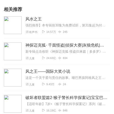
相关推荐
风水之王
强烈推荐】本专辑前30集为免费试听，第31集起为付费音频。日更2集，不定时爆更，多多评论订阅可加更哦~【内容介绍】小道士张青云，作为仙居观未来继承人表示压力贼大...
14.57万
245
有声书
神探迈克狐· 千面怪盗|侦探大赛|灰狼危机|多多罗
新专辑点击收听《神探迈克狐·怪盗归来篇｜多多罗》！！！>>>点击进入主播橱窗购买《神探迈克狐》系列图书吧!<<<多多罗故事【点击前往】收听多多罗其他好玩有趣的故...
24.63亿
834
儿童
风之王——国际大奖小说
这是一个关于爱与责任的故事。哑巴男孩阿格风之王巴在“闪”出生时许下诺言：“我的名字叫阿格巴。巴和爸的发音差不多，我就是你的爸爸，闪，等你长大了，大家都会对你鞠躬...
9.43万
24
儿童
破坏者联盟篇2·猴子警长科学探案记|宝宝巴士故事
【适听年龄】7岁+《猴子警长科学探案记》系列《破坏者联盟篇1·猴子警长科学探案记》>>>《破坏者联盟篇2·猴子警长科学探案记》>>>《破坏者联盟篇3·猴子警长科...
16.19亿
846
儿童