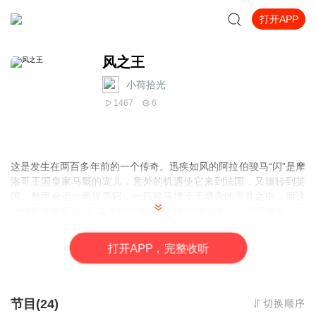
打开APP
风之王
小荷拾光
1467
6
这是发生在两百多年前的一个传奇。迅疾如风的
阿拉伯
骏马“闪”是
摩
洛哥
王国皇家马厩的宠儿，意外的机遇使它来到
法国
，又辗转到
英
国
。然而命运一再捉弄它，一匹骏马埋没于嘈杂的
市井
之中，而这
一切都没能改变“闪”高贵的血统，在不断的抗争中，它最终成就了
英
国
有史以来最优秀的赛马品种。
打
开
A
P
P，完整收听
节目(24)
切换顺序