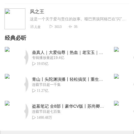
风之王
这是一个关于爱与责任的故事。哑巴男孩阿格巴在“闪”出生时许下诺言：“我的名字叫阿格巴。巴和爸的发音差不多，我就是你的爸爸，闪，等你长大了，大家都会对你鞠躬，你会...
3013
35
儿童
经典必听
蛊真人｜大爱仙尊｜热血｜老宝玉｜多人VIP免费有声剧
专辑播放量超19.4亿
19.05亿
青山丨头陀渊演播丨轻松搞笑丨重生穿越丨古代权谋丨VIP免费 | 多人有声剧
连载节目超一千集
11.27亿
盗墓笔记 全8部丨豪华CV版丨苏尚卿&边江 领衔 多人有声剧丨冠声文化丨南派三叔
连载节目超七百集
1490.48万