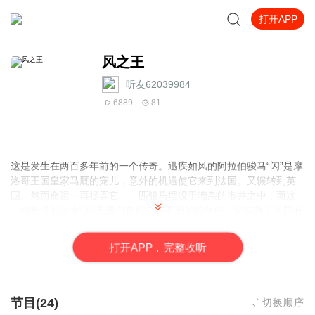
打开APP
风之王
听友62039984
6889
81
这是发生在两百多年前的一个传奇。迅疾如风的阿拉伯骏马“闪”是摩
洛哥王国皇家马厩的宠儿，意外的机遇使它来到法国。又辗转到英
国。然而命运一再捉弄它，一匹骏马埋没于嘈杂的市井之中，而这
一切都没能改变“闪”高贵的血统，在不断的抗争中，它成就了英国有
史以来优秀的赛马品种。
这是一个关于爱与责任的故事。哑巴男孩阿格巴在“闪”出生时许
打
开
A
P
P，完整收听
下诺言：“我的名字叫阿格巴。巴和爸的发音差不多，我就是你的爸
爸，闪，等你长大了，大家都会对你鞠躬，你会成为风之王。我保
证。”为了这庄类的许诺，他和“闪”亲如父子，不离不弃，互相支
撑，终于等到了辉煌的一刻。
节目(24)
切换顺序