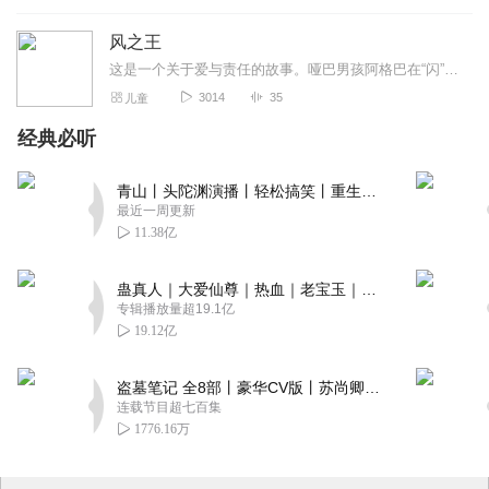
风之王
这是一个关于爱与责任的故事。哑巴男孩阿格巴在“闪”出生时许下诺言：“我的名字叫阿格巴。巴和爸的发音差不多，我就是你的爸爸，闪，等你长大了，大家都会对你鞠躬，你会...
3014
35
儿童
经典必听
青山丨头陀渊演播丨轻松搞笑丨重生穿越丨古代权谋丨VIP免费 | 多人有声剧
最近一周更新
11.38亿
蛊真人｜大爱仙尊｜热血｜老宝玉｜多人VIP免费有声剧
专辑播放量超19.1亿
19.12亿
盗墓笔记 全8部丨豪华CV版丨苏尚卿&边江 领衔 多人有声剧丨冠声文化丨南派三叔
连载节目超七百集
1776.16万