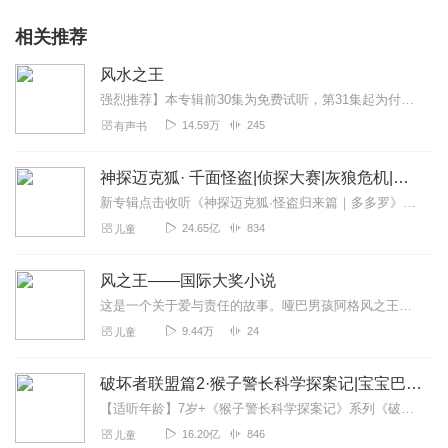
相关推荐
风水之王
强烈推荐】本专辑前30集为免费试听，第31集起为付费音频。日更2集，不定时爆更，多多评论订阅可加更哦~【内容介绍】小道士张青云，作为仙居观未来继承人表示压力贼大...
14.59万
245
有声书
神探迈克狐· 千面怪盗|侦探大赛|灰狼危机|多多罗
新专辑点击收听《神探迈克狐·怪盗归来篇｜多多罗》！！！>>>点击进入主播橱窗购买《神探迈克狐》系列图书吧!<<<多多罗故事【点击前往】收听多多罗其他好玩有趣的故...
24.65亿
834
儿童
风之王——国际大奖小说
这是一个关于爱与责任的故事。哑巴男孩阿格风之王巴在“闪”出生时许下诺言：“我的名字叫阿格巴。巴和爸的发音差不多，我就是你的爸爸，闪，等你长大了，大家都会对你鞠躬...
9.44万
24
儿童
破坏者联盟篇2·猴子警长科学探案记|宝宝巴士故事
【适听年龄】7岁+《猴子警长科学探案记》系列《破坏者联盟篇1·猴子警长科学探案记》>>>《破坏者联盟篇2·猴子警长科学探案记》>>>《破坏者联盟篇3·猴子警长科...
16.20亿
846
儿童