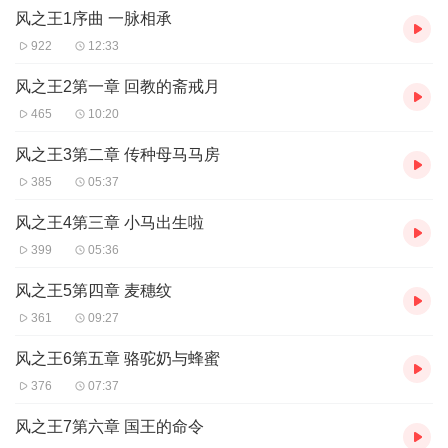
风之王1序曲 一脉相承
922
12:33
风之王2第一章 回教的斋戒月
465
10:20
风之王3第二章 传种母马马房
385
05:37
风之王4第三章 小马出生啦
399
05:36
风之王5第四章 麦穗纹
361
09:27
风之王6第五章 骆驼奶与蜂蜜
376
07:37
风之王7第六章 国王的命令