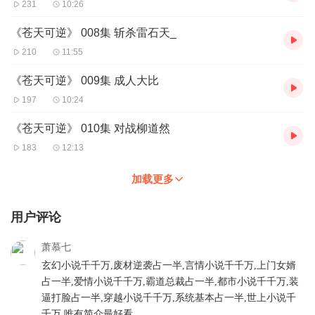
231
10:26
《苍天可逆》 008集 斩杀雷石天_
210
11:55
《苍天可逆》 009集 成人大比
197
10:24
《苍天可逆》 010集 对战柳道然
183
12:13
加载更多
用户评论
萧慕七
玄幻小说千千万,废材逆袭占一半,言情小说千千万,上门女婿
占一半,爱情小说千千万,霸道总裁占一半,都市小说千千万,装
逼打脸占一半,穿越小说千千万,系统基本占一半,世上小说千
千万,唯有简介最好看。