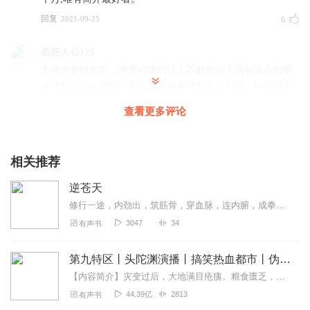
回复
2021-09-25
6
蛊惑人心123
主播声音很好听，声音好听到让人不敢相信人间有这么好听
有声音，让人觉得不寒而栗。故事情节也很不错，内容很丰
富，主播把角色演绎的非常棒，支持！
查看更多评论
回复
2021-11-04
3
凹凸曼本曼
相关推荐
主播声音十分有特色，你的声音婉转动听，让人赞不绝口，
逆苍天
令我心潮澎湃！而且演绎的情节也十分生动形象，让人百听
不厌呀，订阅关注了，支持！
修行一途，内劲出，筑筋骨，穿血脉，连内腑，成拳师，凝丹母，转修行！辱我的，我必辱之。那些对我好的，都将获得幸福，那些欺凌我的，都将坠入地狱。真正的强者，当用这一...
3047
34
有声书
回复
2021-11-04
3
印象凌芸
第九特区丨头陀渊演播丨搞笑热血都市丨伪戒丨VIP免费多人有声剧
很喜欢主播们的声音，太好听了！每次奔着学习来的，最后
【内容简介】灾变过后，大地满目疮痍。粮食匮乏，资源紧俏，局势混乱……一位从待规划区杀出来的青年，背对着漫天黄沙，孤身来到九区谋生，却不曾想偶然结识三五好友，一念...
总是听着听着就入迷了！！后期的制作也特别棒👍👍必须关
44.39亿
2813
有声书
注收藏