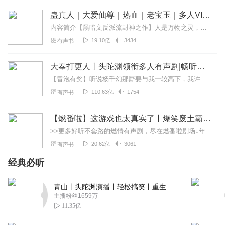
回复
2021-11-06
蛊真人｜大爱仙尊｜热血｜老宝玉｜多人VIP免费有声剧
2
内容简介【黑暗文反派流封神之作】人是万物之灵，蛊是天地真精。一个穿越者不断重生的故事。一个养蛊、炼蛊、用蛊的奇特世界。配音组（男角色）老宝玉旁白...
星月妙妙_Ria_ZSST
19.10亿
3434
有声书
作为一部双播热血玄幻剧《苍天可逆》故事情节跌宕起伏，
两位主播声音完美，伪音很棒👍后期衬托的整部作品非常精
大奉打更人丨头陀渊领衔多人有声剧|畅听全集|王鹤棣、田曦薇主演影视剧原著|卖报小郎君
彩，十分五星好评，订阅点赞关注，支持好声音👍
【冒泡有奖】听说杨千幻那厮要与我一较高下，我许七安要开始装叉了！快进入声音播放页戳下方输入框，冒个泡偷偷告诉我，我要用哪些诗词才能胜过他？说得好的，有赏！202...
回复
2021-11-04
2
110.63亿
1754
有声书
零下3度_96
【燃番啦】这游戏也太真实了丨爆笑废土霸榜神作丨紫襟剧社制作
主播大大声音真好听，辨识度极高，播讲风格自然清新，很
>>更多好听不套路的燃情有声剧，尽在燃番啦剧场↓年度重磅推荐本专辑为VIP免费专辑每天上午10点5集更新，订阅可以听到最新内容哦！每周抽一个专辑五星优质评论送...
吸引人，画面感立体效果强烈，瞬间入戏，值得推荐一下！
20.62亿
3061
有声书
回复
2021-11-04
2
经典必听
雪漆染
青山丨头陀渊演播丨轻松搞笑丨重生穿越丨古代权谋丨VIP免费 | 多人有声剧
不错，真不错，主播声音有辨析度，吐字清晰，后期精良，
主播粉丝1659万
听起来很舒服，作品故事优良，加油我觉得可以大火
11.35亿
回复
2021-11-04
2