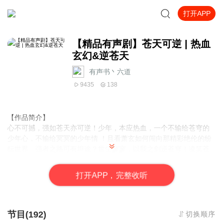
打开APP
【精品有声剧】苍天可逆 | 热血
玄幻&逆苍天
有声书丶六道
9435
138
【作品简介】
心不可撼，强如苍天亦可逆！少年，本应热血，一个不输给苍穹的
少年心，不输给冥冥的少年情 ！且看萧玄如何闯向那精彩绝伦的纷
纭世界。强者之路可有坦途？世尘寥寥，以我之剑逆苍穹！凌笑苍
穹，踏破归途！其间心酸，又有谁能够体会……
【作者简介】
打
开
A
P
P，完整收听
家宅平安
【作品简介】
有声书丶六道
节目(192)
切换顺序