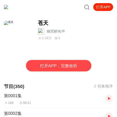
打开APP
苍天
幽冥醉有声
1.26万
4
打
开
A
P
P，完整收听
节目(350)
切换顺序
第0001集
184
08:41
第0002集