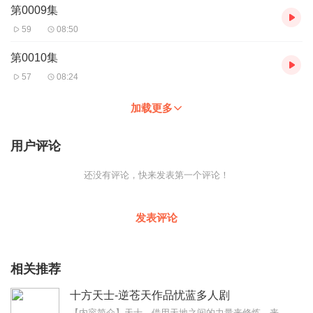
第0009集
59
08:50
第0010集
57
08:24
加载更多
用户评论
还没有评论，快来发表第一个评论！
发表评论
相关推荐
十方天士-逆苍天作品忧蓝多人剧
【内容简介】天士，借用天地之间的力量来修炼，来突破自身桎梏的一群特殊修炼者。刚刚入门的天士可以借用青龙、朱雀、白虎、玄武四象之力。强大一点的可以借用金木水火土五...