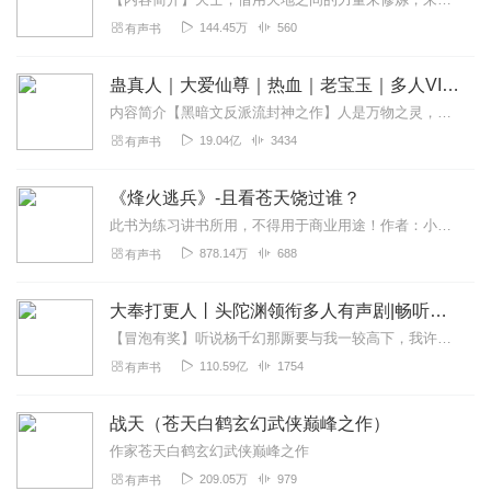
144.45万
560
有声书
蛊真人｜大爱仙尊｜热血｜老宝玉｜多人VIP免费有声剧
内容简介【黑暗文反派流封神之作】人是万物之灵，蛊是天地真精。一个穿越者不断重生的故事。一个养蛊、炼蛊、用蛊的奇特世界。配音组（男角色）老宝玉旁白...
19.04亿
3434
有声书
《烽火逃兵》-且看苍天饶过谁？
此书为练习讲书所用，不得用于商业用途！作者：小知闲闲作品简介烽火狼烟的岁月，生命何其渺小，战争改变了一个世界，也改变了无数个人生。他是个普通军人，他只是想活着，...
878.14万
688
有声书
大奉打更人丨头陀渊领衔多人有声剧|畅听全集|王鹤棣、田曦薇主演影视剧原著|卖报小郎君
【冒泡有奖】听说杨千幻那厮要与我一较高下，我许七安要开始装叉了！快进入声音播放页戳下方输入框，冒个泡偷偷告诉我，我要用哪些诗词才能胜过他？说得好的，有赏！202...
110.59亿
1754
有声书
战天（苍天白鹤玄幻武侠巅峰之作）
作家苍天白鹤玄幻武侠巅峰之作
209.05万
979
有声书