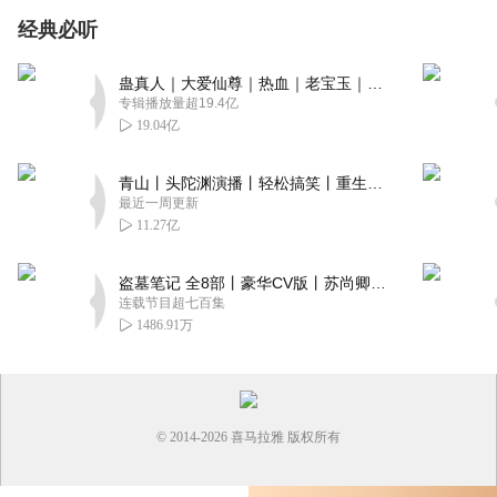
经典必听
蛊真人｜大爱仙尊｜热血｜老宝玉｜多人VIP免费有声剧
专辑播放量超19.4亿
19.04亿
青山丨头陀渊演播丨轻松搞笑丨重生穿越丨古代权谋丨VIP免费 | 多人有声剧
最近一周更新
11.27亿
盗墓笔记 全8部丨豪华CV版丨苏尚卿&边江 领衔 多人有声剧丨冠声文化丨南派三叔
连载节目超七百集
1486.91万
© 2014-
2026
喜马拉雅 版权所有